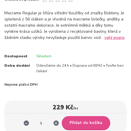
Macrame Regular je šňůra střední tloušťky od značky Bobbiny. Je
spletená z 56 vláken a je vhodná na macrame lístečky, andílky a
ostatní macrame dekorace. Je extrémně měkká a díky tomu
vynikne krása uzlíků. Je vyrobena z recyklované bavlny, která v
žádném stadiu výroby nevyžaduje použití barviv, vod...
celý popis
Dostupnost
Skladem
Doba dodání
Odesíláme do 24 h • Doprava od 69 Kč • Tvořte bez
čekání
Nejsme plátci DPH
229 Kč
/
ks
Přidat do košíku