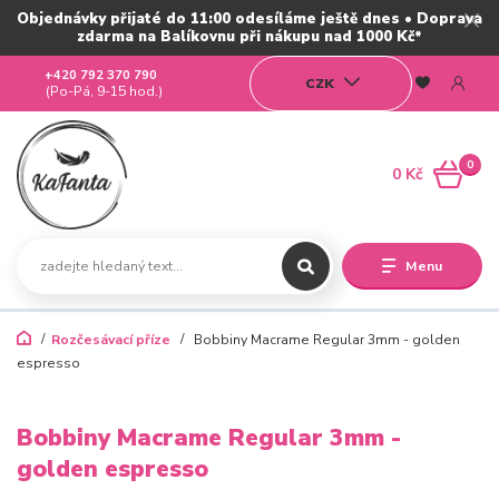
Objednávky přijaté do 11:00 odesíláme ještě dnes • Doprava
zdarma na Balíkovnu při nákupu nad 1000 Kč*
+420 792 370 790
CZK
(Po-Pá, 9-15 hod.)
0
0 Kč
Menu
Rozčesávací příze
Bobbiny Macrame Regular 3mm - golden
espresso
Bobbiny Macrame Regular 3mm -
golden espresso