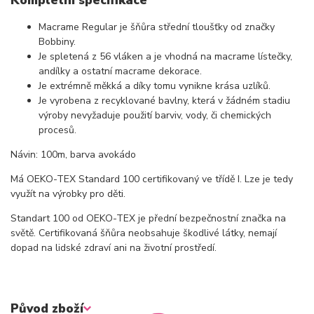
Macrame Regular je šňůra střední tloušťky od značky
Bobbiny.
Je spletená z 56 vláken a je vhodná na macrame lístečky,
andílky a ostatní macrame dekorace.
Je extrémně měkká a díky tomu vynikne krása uzlíků.
Je vyrobena z recyklované bavlny, která v žádném stadiu
výroby nevyžaduje použití barviv, vody, či chemických
procesů.
Návin: 100m, barva avokádo
Má OEKO-TEX Standard 100 certifikovaný ve třídě I. Lze je tedy
využít na výrobky pro děti.
Standart 100 od OEKO-TEX je přední bezpečnostní značka na
světě. Certifikovaná šňůra neobsahuje škodlivé látky, nemají
dopad na lidské zdraví ani na životní prostředí.
Původ zboží