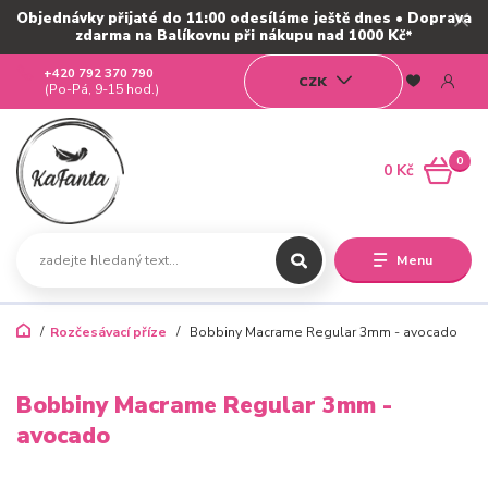
Objednávky přijaté do 11:00 odesíláme ještě dnes • Doprava
zdarma na Balíkovnu při nákupu nad 1000 Kč*
+420 792 370 790
CZK
(Po-Pá, 9-15 hod.)
0
0 Kč
Menu
Rozčesávací příze
Bobbiny Macrame Regular 3mm - avocado
Bobbiny Macrame Regular 3mm -
avocado