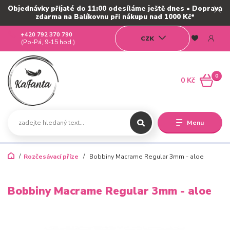
Objednávky přijaté do 11:00 odesíláme ještě dnes • Doprava
zdarma na Balíkovnu při nákupu nad 1000 Kč*
+420 792 370 790
CZK
(Po-Pá, 9-15 hod.)
0
0 Kč
Menu
Rozčesávací příze
Bobbiny Macrame Regular 3mm - aloe
Bobbiny Macrame Regular 3mm - aloe