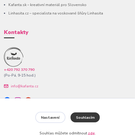
Kafanta.sk – kreativní materiál pro Slovensko
Linhasita.cz – specialista na voskované šňůry Linhasita
Kontakty
+420 792 370 790
(Po-Pá, 9-15 hod.)
info@kafanta.cz
Nastavení
Souhlasím
www.kafanta.cz. Všechna práva vyhrazena.
Souhlas můžete odmítnout
zde
.
Vytvořeno na
Eshop-rychle.cz