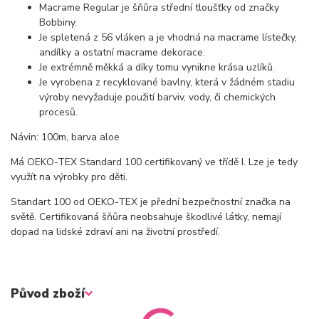
Macrame Regular je šňůra střední tloušťky od značky
Bobbiny.
Je spletená z 56 vláken a je vhodná na macrame lístečky,
andílky a ostatní macrame dekorace.
Je extrémně měkká a díky tomu vynikne krása uzlíků.
Je vyrobena z recyklované bavlny, která v žádném stadiu
výroby nevyžaduje použití barviv, vody, či chemických
procesů.
Návin: 100m, barva aloe
Má OEKO-TEX Standard 100 certifikovaný ve třídě I. Lze je tedy
využít na výrobky pro děti.
Standart 100 od OEKO-TEX je přední bezpečnostní značka na
světě. Certifikovaná šňůra neobsahuje škodlivé látky, nemají
dopad na lidské zdraví ani na životní prostředí.
Původ zboží