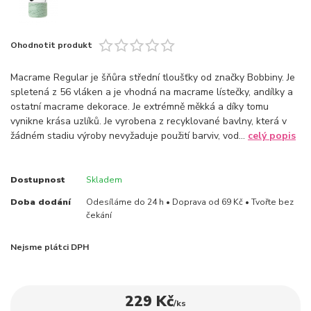
Ohodnotit produkt
Macrame Regular je šňůra střední tloušťky od značky Bobbiny. Je
spletená z 56 vláken a je vhodná na macrame lístečky, andílky a
ostatní macrame dekorace. Je extrémně měkká a díky tomu
vynikne krása uzlíků. Je vyrobena z recyklované bavlny, která v
žádném stadiu výroby nevyžaduje použití barviv, vod...
celý popis
Dostupnost
Skladem
Doba dodání
Odesíláme do 24 h • Doprava od 69 Kč • Tvořte bez
čekání
Nejsme plátci DPH
229 Kč
/
ks