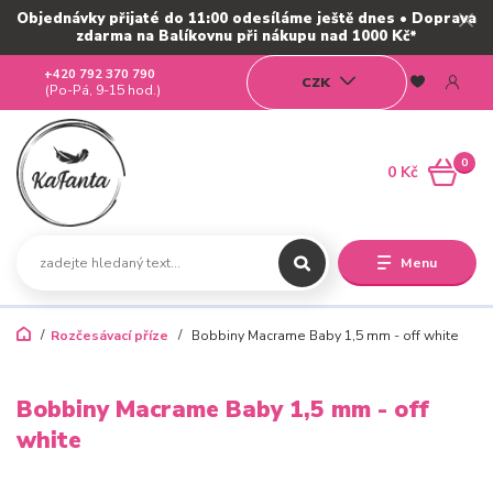
Objednávky přijaté do 11:00 odesíláme ještě dnes • Doprava
zdarma na Balíkovnu při nákupu nad 1000 Kč*
+420 792 370 790
CZK
(Po-Pá, 9-15 hod.)
0
0 Kč
Menu
Rozčesávací příze
Bobbiny Macrame Baby 1,5 mm - off white
Bobbiny Macrame Baby 1,5 mm - off
white