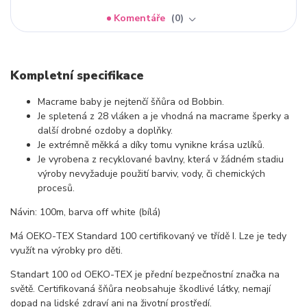
Komentáře
0
Kompletní specifikace
Macrame baby je nejtenčí šňůra od Bobbin.
Je spletená z 28 vláken a je vhodná na macrame šperky a
další drobné ozdoby a doplňky.
Je extrémně měkká a díky tomu vynikne krása uzlíků.
Je vyrobena z recyklované bavlny, která v žádném stadiu
výroby nevyžaduje použití barviv, vody, či chemických
procesů.
Návin: 100m, barva off white (bílá)
Má OEKO-TEX Standard 100 certifikovaný ve třídě I. Lze je tedy
využít na výrobky pro děti.
Standart 100 od OEKO-TEX je přední bezpečnostní značka na
světě. Certifikovaná šňůra neobsahuje škodlivé látky, nemají
dopad na lidské zdraví ani na životní prostředí.