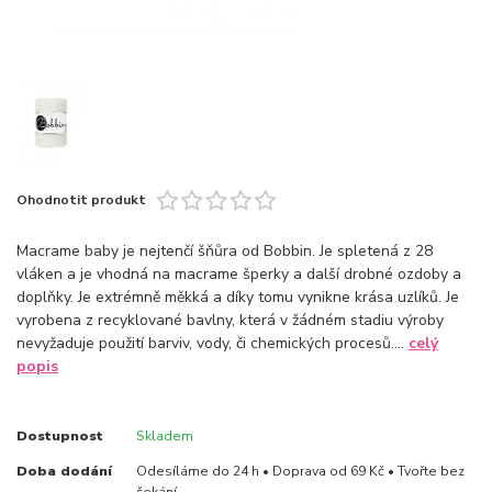
Ohodnotit produkt
Macrame baby je nejtenčí šňůra od Bobbin. Je spletená z 28
vláken a je vhodná na macrame šperky a další drobné ozdoby a
doplňky. Je extrémně měkká a díky tomu vynikne krása uzlíků. Je
vyrobena z recyklované bavlny, která v žádném stadiu výroby
nevyžaduje použití barviv, vody, či chemických procesů....
celý
popis
Dostupnost
Skladem
Doba dodání
Odesíláme do 24 h • Doprava od 69 Kč • Tvořte bez
čekání