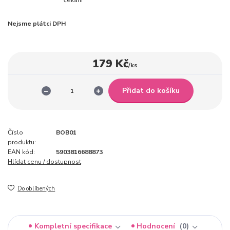
Nejsme plátci DPH
179 Kč
/
ks
Přidat do košíku
Číslo
BOB01
produktu:
EAN kód:
5903816688873
Hlídat cenu / dostupnost
Do oblíbených
Kompletní specifikace
Hodnocení
0