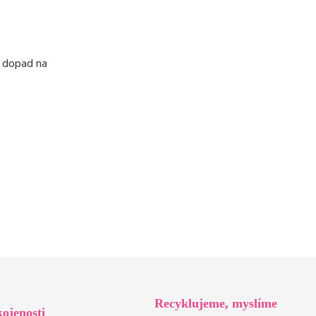
í dopad na
Recyklujeme, myslíme
ojenosti