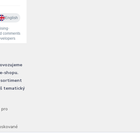
rovozujeme
 e-shopu.
 sortiment
áš tematický
l pro
voskované