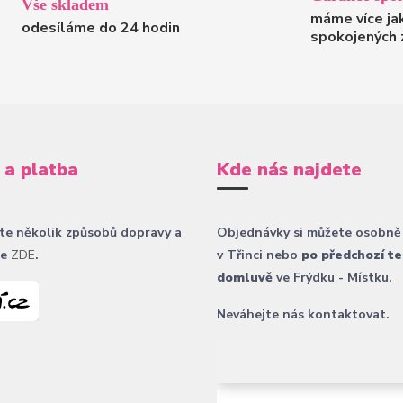
Vše skladem
máme více ja
odesíláme do 24 hodin
spokojených 
 a platba
Kde nás najdete
te několik způsobů dopravy a
Objednávky si můžete osobně
ce
ZDE
.
v Třinci nebo
po předchozí te
domluvě
ve Frýdku - Místku.
Neváhejte nás kontaktovat.