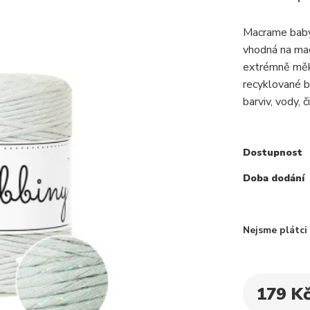
Macrame baby 
vhodná na mac
extrémně měkk
recyklované b
barviv, vody, 
Dostupnost
Doba dodání
Nejsme plátc
179 K