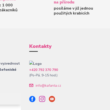
na přírodu
k 1 000
posíláme v již jednou
zákazníků
použitých krabicích
Kontakty
 vyzvednout
lefonické
+420 792 370 790
(Po-Pá, 9-15 hod.)
info@kafanta.cz