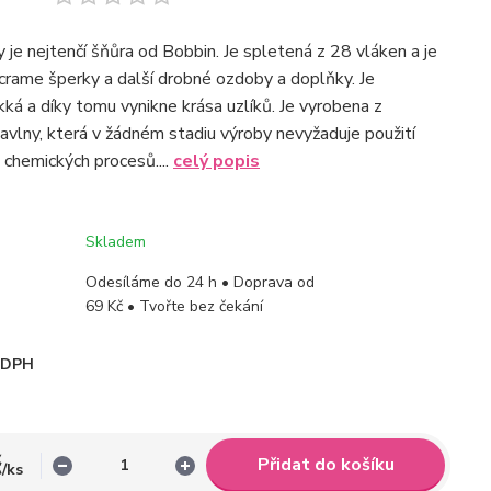
je nejtenčí šňůra od Bobbin. Je spletená z 28 vláken a je
rame šperky a další drobné ozdoby a doplňky. Je
á a díky tomu vynikne krása uzlíků. Je vyrobena z
avlny, která v žádném stadiu výroby nevyžaduje použití
či chemických procesů....
celý popis
Skladem
Odesíláme do 24 h • Doprava od
69 Kč • Tvořte bez čekání
i DPH
č
Přidat do košíku
/
ks