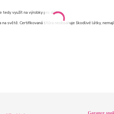
 tedy využít na výrobky pro děti.
a světě. Certifikovaná šňůra neobsahuje škodlivé látky, nemaj
Garance spok