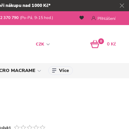
při nákupu nad 1000 Kč*
2 370 790
(Po-Pá, 9-15 hod.)
Přihlášení
0
0 Kč
CZK
Více
MICRO MACRAME
odukt