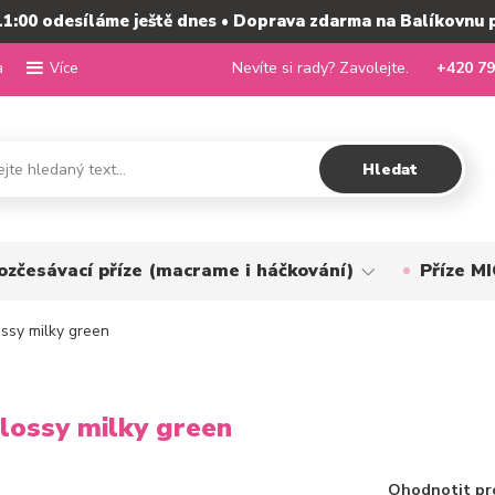
11:00 odesíláme ještě dnes • Doprava zdarma na Balíkovnu 
a
Nevíte si rady? Zavolejte.
+420 79
Více
Hledat
ozčesávací příze (macrame i háčkování)
Příze 
ssy milky green
lossy milky green
Ohodnotit pr