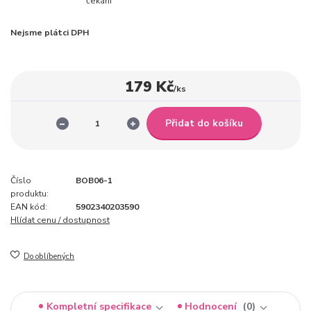
čekání
Nejsme plátci DPH
179 Kč
/
ks
Přidat do košíku
Číslo
BOB06-1
produktu:
EAN kód:
5902340203590
Hlídat cenu / dostupnost
Do oblíbených
Kompletní specifikace
Hodnocení
0