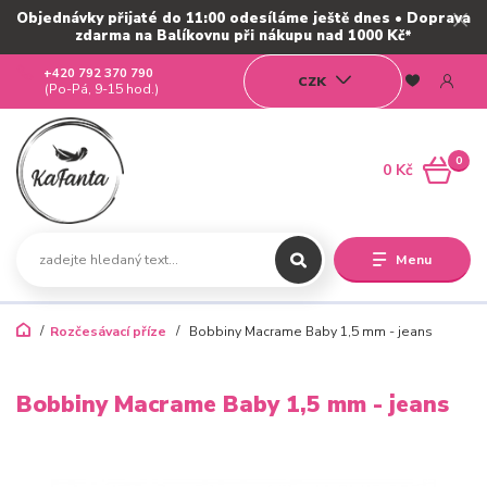
Objednávky přijaté do 11:00 odesíláme ještě dnes • Doprava
zdarma na Balíkovnu při nákupu nad 1000 Kč*
+420 792 370 790
CZK
(Po-Pá, 9-15 hod.)
0
0 Kč
Menu
Rozčesávací příze
Bobbiny Macrame Baby 1,5 mm - jeans
Bobbiny Macrame Baby 1,5 mm - jeans