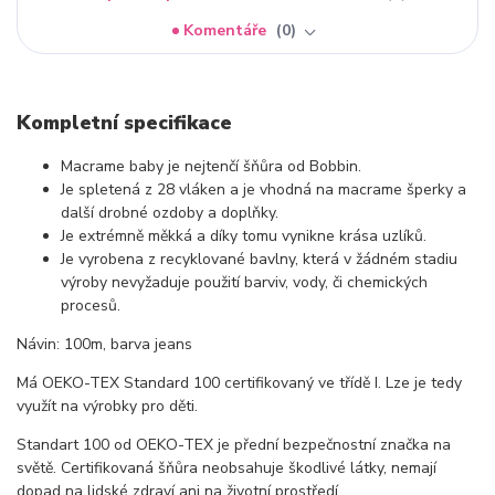
Komentáře
0
Kompletní specifikace
Macrame baby je nejtenčí šňůra od Bobbin.
Je spletená z 28 vláken a je vhodná na macrame šperky a
další drobné ozdoby a doplňky.
Je extrémně měkká a díky tomu vynikne krása uzlíků.
Je vyrobena z recyklované bavlny, která v žádném stadiu
výroby nevyžaduje použití barviv, vody, či chemických
procesů.
Návin: 100m, barva jeans
Má OEKO-TEX Standard 100 certifikovaný ve třídě I. Lze je tedy
využít na výrobky pro děti.
Standart 100 od OEKO-TEX je přední bezpečnostní značka na
světě. Certifikovaná šňůra neobsahuje škodlivé látky, nemají
dopad na lidské zdraví ani na životní prostředí.