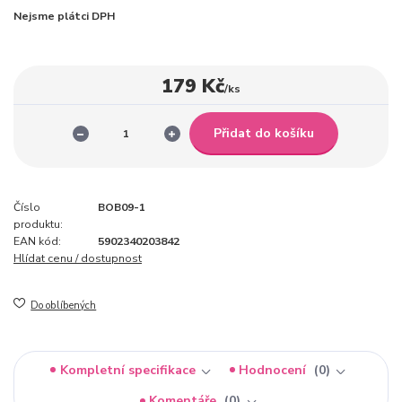
Nejsme plátci DPH
179 Kč
/
ks
Přidat do košíku
Číslo
BOB09-1
produktu:
EAN kód:
5902340203842
Hlídat cenu / dostupnost
Do oblíbených
Kompletní specifikace
Hodnocení
0
Komentáře
0