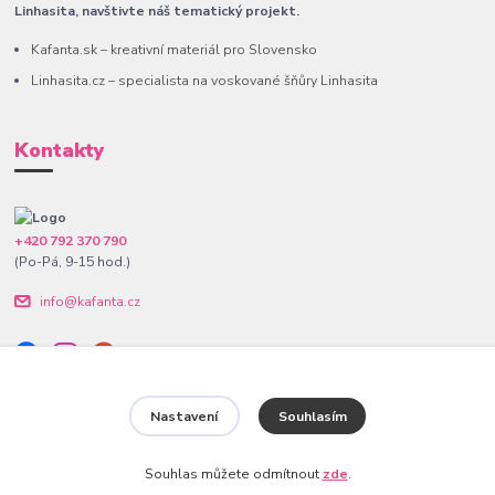
Linhasita, navštivte náš tematický projekt.
Kafanta.sk – kreativní materiál pro Slovensko
Linhasita.cz – specialista na voskované šňůry Linhasita
Kontakty
+420 792 370 790
(Po-Pá, 9-15 hod.)
info@kafanta.cz
Nastavení
Souhlasím
www.kafanta.cz. Všechna práva vyhrazena.
Souhlas můžete odmítnout
zde
.
Vytvořeno na
Eshop-rychle.cz