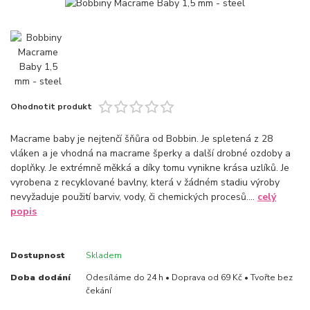
Ohodnotit produkt
Macrame baby je nejtenčí šňůra od Bobbin. Je spletená z 28
vláken a je vhodná na macrame šperky a další drobné ozdoby a
doplňky. Je extrémně měkká a díky tomu vynikne krása uzlíků. Je
vyrobena z recyklované bavlny, která v žádném stadiu výroby
nevyžaduje použití barviv, vody, či chemických procesů....
celý
popis
Dostupnost
Skladem
Doba dodání
Odesíláme do 24 h • Doprava od 69 Kč • Tvořte bez
čekání