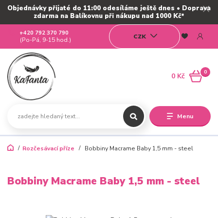
Objednávky přijaté do 11:00 odesíláme ještě dnes • Doprava
zdarma na Balíkovnu při nákupu nad 1000 Kč*
+420 792 370 790
CZK
(Po-Pá, 9-15 hod.)
0
0 Kč
Menu
Rozčesávací příze
Bobbiny Macrame Baby 1,5 mm - steel
Bobbiny Macrame Baby 1,5 mm - steel