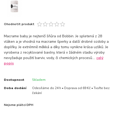
Ohodnotit produkt
Macrame baby je nejtenčí šňůra od Bobbin. Je spletená z 28
vláken a je vhodná na macrame šperky a další drobné ozdoby a
doplňky. Je extrémně měkká a díky tomu vynikne krása uzlíků. Je
vyrobena z recyklované bavlny, která v žádném stadiu výroby
nevyžaduje použití barviv, vody, či chemických procesů....
celý
popis
Dostupnost
Skladem
Doba dodání
Odesíláme do 24 h • Doprava od 69 Kč • Tvořte bez
čekání
Nejsme plátci DPH