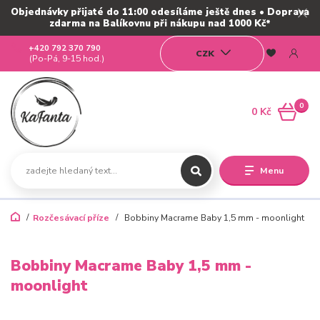
Objednávky přijaté do 11:00 odesíláme ještě dnes • Doprava
zdarma na Balíkovnu při nákupu nad 1000 Kč*
+420 792 370 790
CZK
(Po-Pá, 9-15 hod.)
0
0 Kč
Menu
Rozčesávací příze
Bobbiny Macrame Baby 1,5 mm - moonlight
Bobbiny Macrame Baby 1,5 mm -
moonlight