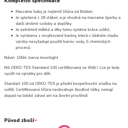
Kompletní specifikace
Macrame baby je nejtenčí šňůra od Bobbin.
Je spletená z 28 vláken a je vhodná na macrame šperky a
další drobné ozdoby a doplňky.
Je extrémně měkká a díky tomu vynikne krása uzlíků.
Je vyrobena z recyklované bavlny, která v žádném stadiu
výroby nevyžaduje použití barviv, vody, či chemických
procesů.
Návin: 100m, barva moonlight
Má OEKO-TEX Standard 100 certifikovaný ve třídě I. Lze je tedy
využít na výrobky pro děti.
Standart 100 od OEKO-TEX je přední bezpečnostní značka na
světě. Certifikovaná šňůra neobsahuje škodlivé látky, nemají
dopad na lidské zdraví ani na životní prostředí.
Původ zboží