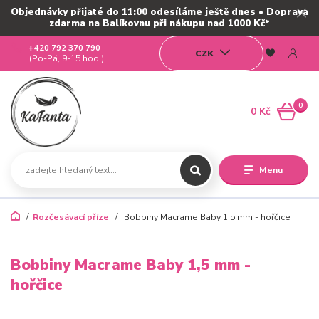
Objednávky přijaté do 11:00 odesíláme ještě dnes • Doprava
zdarma na Balíkovnu při nákupu nad 1000 Kč*
+420 792 370 790
CZK
(Po-Pá, 9-15 hod.)
0
0 Kč
Menu
Rozčesávací příze
Bobbiny Macrame Baby 1,5 mm - hořčice
Bobbiny Macrame Baby 1,5 mm -
hořčice