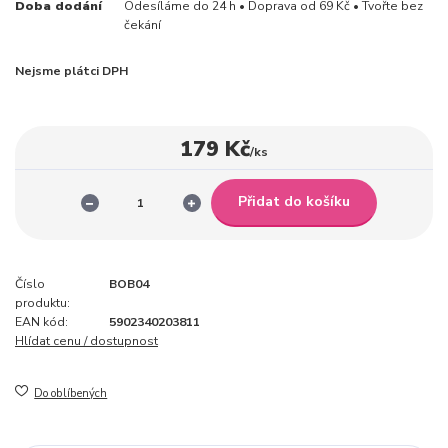
Doba dodání
Odesíláme do 24 h • Doprava od 69 Kč • Tvořte bez
čekání
Nejsme plátci DPH
179 Kč
/
ks
Přidat do košíku
Číslo
BOB04
produktu:
EAN kód:
5902340203811
Hlídat cenu / dostupnost
Do oblíbených