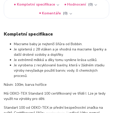
Kompletní specifikace
Hodnocení
0
Komentáře
0
Kompletní specifikace
Macrame baby je nejtenčí šňůra od Bobbin.
Je spletená z 28 vláken a je vhodná na macrame šperky a
další drobné ozdoby a doplňky.
Je extrémně měkká a díky tomu vynikne krása uzlíků.
Je vyrobena z recyklované bavlny, která v žádném stadiu
výroby nevyžaduje použití barviv, vody, či chemických
procesů.
Návin: 100m, barva hořčice
Má OEKO-TEX Standard 100 certifikovaný ve třídě I. Lze je tedy
využít na výrobky pro děti.
Standart 100 od OEKO-TEX je přední bezpečnostní značka na
světě. Certifikovaná šňůra neobsahuje škodlivé látky, nemají