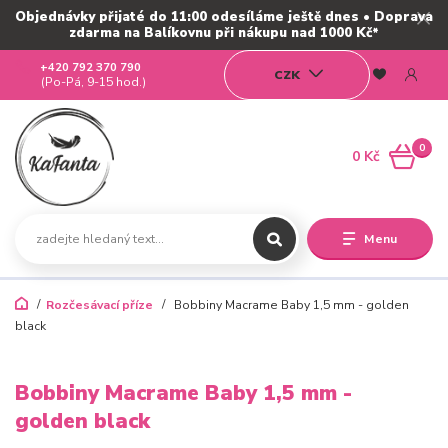
Objednávky přijaté do 11:00 odesíláme ještě dnes • Doprava
zdarma na Balíkovnu při nákupu nad 1000 Kč*
+420 792 370 790
CZK
(Po-Pá, 9-15 hod.)
0
0 Kč
Menu
Rozčesávací příze
Bobbiny Macrame Baby 1,5 mm - golden
black
Bobbiny Macrame Baby 1,5 mm -
golden black