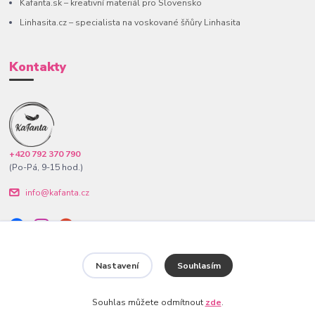
Kafanta.sk – kreativní materiál pro Slovensko
Linhasita.cz – specialista na voskované šňůry Linhasita
Kontakty
+420 792 370 790
(Po-Pá, 9-15 hod.)
info@kafanta.cz
Nastavení
Souhlasím
www.kafanta.cz. Všechna práva vyhrazena.
Souhlas můžete odmítnout
zde
.
Vytvořeno na
Eshop-rychle.cz