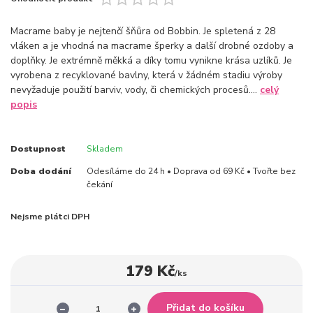
Macrame baby je nejtenčí šňůra od Bobbin. Je spletená z 28
vláken a je vhodná na macrame šperky a další drobné ozdoby a
doplňky. Je extrémně měkká a díky tomu vynikne krása uzlíků. Je
vyrobena z recyklované bavlny, která v žádném stadiu výroby
nevyžaduje použití barviv, vody, či chemických procesů....
celý
popis
Dostupnost
Skladem
Doba dodání
Odesíláme do 24 h • Doprava od 69 Kč • Tvořte bez
čekání
Nejsme plátci DPH
179 Kč
/
ks
Přidat do košíku