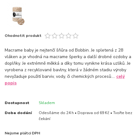
Ohodnotit produkt
Macrame baby je nejtenčí šňůra od Bobbin. Je spletená z 28
vláken a je vhodná na macrame šperky a další drobné ozdoby a
doplňky. Je extrémně měkká a díky tomu vynikne krása uzlíků. Je
vyrobena z recyklované bavlny, která v žádném stadiu výroby
nevyžaduje použití barviv, vody, či chemických procesů....
celý
popis
Dostupnost
Skladem
Doba dodání
Odesíláme do 24 h • Doprava od 69 Kč • Tvořte bez
čekání
Nejsme plátci DPH