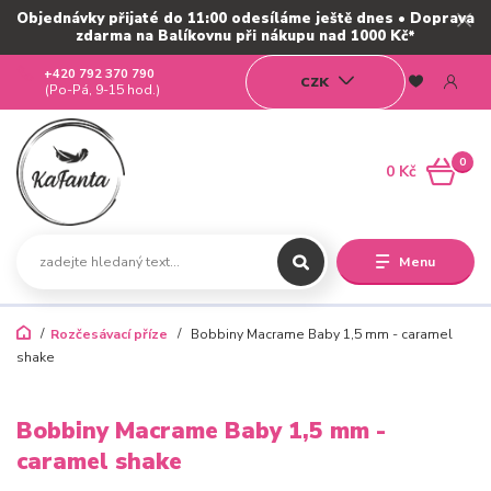
Objednávky přijaté do 11:00 odesíláme ještě dnes • Doprava
zdarma na Balíkovnu při nákupu nad 1000 Kč*
+420 792 370 790
CZK
(Po-Pá, 9-15 hod.)
0
0 Kč
Menu
Rozčesávací příze
Bobbiny Macrame Baby 1,5 mm - caramel
shake
Bobbiny Macrame Baby 1,5 mm -
caramel shake