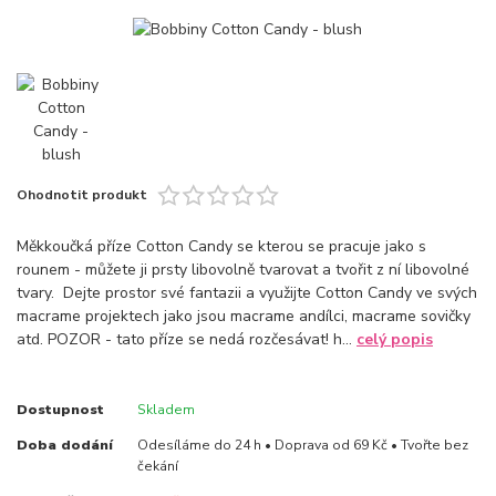
Ohodnotit produkt
Měkkoučká příze Cotton Candy se kterou se pracuje jako s
rounem - můžete ji prsty libovolně tvarovat a tvořit z ní libovolné
tvary. Dejte prostor své fantazii a využijte Cotton Candy ve svých
macrame projektech jako jsou macrame andílci, macrame sovičky
atd. POZOR - tato příze se nedá rozčesávat! h...
celý popis
Dostupnost
Skladem
Doba dodání
Odesíláme do 24 h • Doprava od 69 Kč • Tvořte bez
čekání