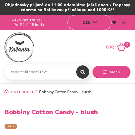
Objednávky přijaté do 11:00 odesíláme ještě dnes • Doprava
zdarma na Balíkovnu při nákupu nad 1000 Kč*
+420 792 370 790
CZK
(Po-Pá, 9-15 hod.)
0
0 Kč
Menu
VÝPRODEJ
Bobbiny Cotton Candy - blush
Bobbiny Cotton Candy - blush
Akce