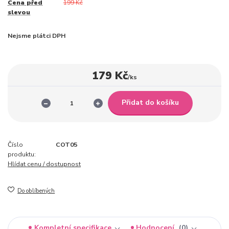
Cena před
199 Kč
slevou
Nejsme plátci DPH
179 Kč
/
ks
Přidat do košíku
Číslo
COT05
produktu:
Hlídat cenu / dostupnost
Do oblíbených
Kompletní specifikace
Hodnocení
0