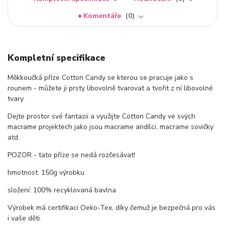
Komentáře
0
Kompletní specifikace
Měkkoučká příze Cotton Candy se kterou se pracuje jako s
rounem - můžete ji prsty libovolně tvarovat a tvořit z ní libovolné
tvary.
Dejte prostor své fantazii a využijte Cotton Candy ve svých
macrame projektech jako jsou macrame andílci, macrame sovičky
atd.
POZOR - tato příze se nedá rozčesávat!
hmotnost: 150g výrobku
složení: 100% recyklovaná bavlna
Výrobek má certifikaci Oeko-Tex, díky čemuž je bezpečná pro vás
i vaše děti.