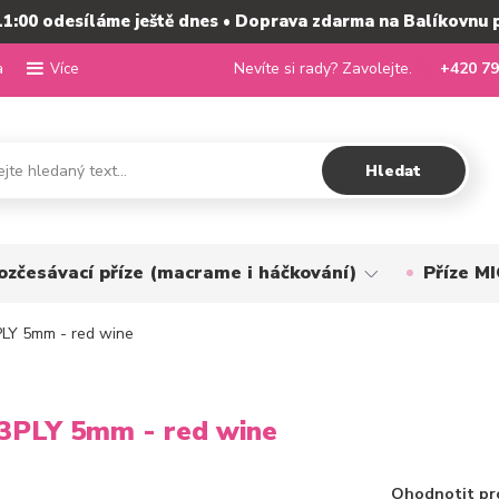
11:00 odesíláme ještě dnes • Doprava zdarma na Balíkovnu 
a
Nevíte si rady? Zavolejte.
+420 79
Více
Hledat
ozčesávací příze (macrame i háčkování)
Příze 
LY 5mm - red wine
3PLY 5mm - red wine
Ohodnotit pr