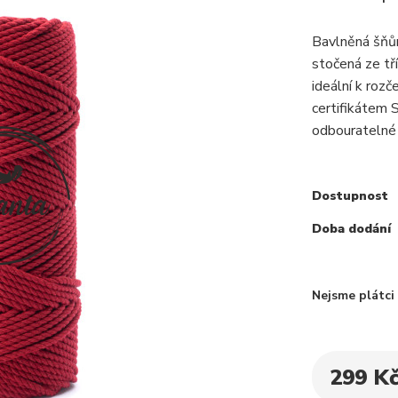
Bavlněná šňů
stočená ze tř
ideální k rozč
certifikátem
odbouratelné 
Dostupnost
Doba dodání
Nejsme plátc
299 K