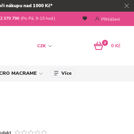
při nákupu nad 1000 Kč*
2 370 790
(Po-Pá, 9-15 hod.)
Přihlášení
0
0 Kč
CZK
Více
MICRO MACRAME
odukt