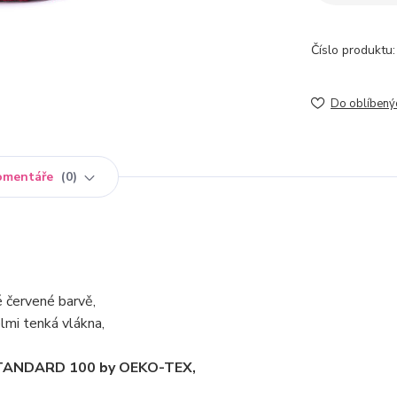
Číslo produktu:
Do oblíbený
omentáře
0
červené barvě,
lmi tenká vlákna,
m STANDARD 100 by OEKO-TEX,