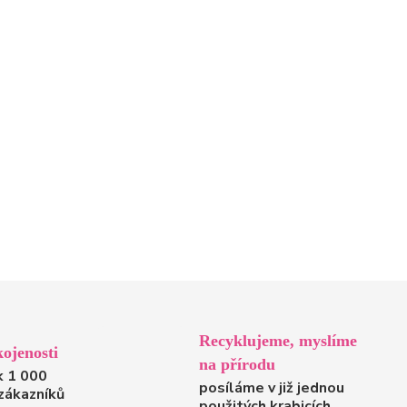
Recyklujeme, myslíme
ojenosti
na přírodu
k 1 000
posíláme v již jednou
zákazníků
použitých krabicích