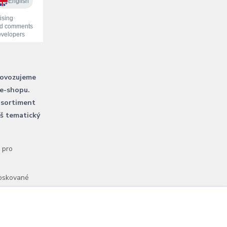
rovozujeme
 e-shopu.
 sortiment
áš tematický
l pro
voskované