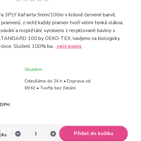
ra 3PLY KaFanta 5mm/100m v krásné červené barvě,
í pramenů, z nichž každý pramen tvoří velmi tenká vlákna,
esávání a rozplétání, vyrobeno z recyklované bavlny s
 STANDARD 100 by OEKO-TEX, navíjeno na biologicky
cívce. Složení: 100% ba...
celý popis
Skladem
Odesíláme do 24 h • Doprava od
69 Kč • Tvořte bez čekání
i DPH
č
Přidat do košíku
/
ks