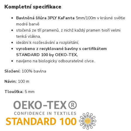
Kompletní specifikace
Bavlněná šňůra 3PLY KaFanta
5mm/100m v krásné světle
modré barvě
stočená ze tří pramenů, z nichž každý pramen tvoří velmi
tenká vlákna,
ideální k rozčesávání a rozplétání,
vyrobeno z recyklované bavlny s certifikátem
STANDARD 100 by OEKO-TEX,
navíjeno na biologicky odbouratelné cívce.
Složení:
100% bavlna
Návin:
100 m
Tloušťka:
5 mm