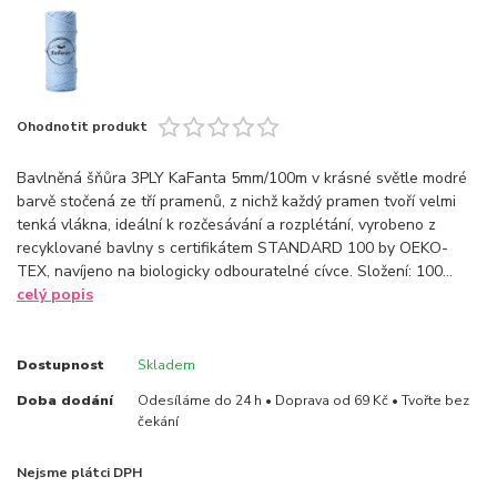
Ohodnotit produkt
Bavlněná šňůra 3PLY KaFanta 5mm/100m v krásné světle modré
barvě stočená ze tří pramenů, z nichž každý pramen tvoří velmi
tenká vlákna, ideální k rozčesávání a rozplétání, vyrobeno z
recyklované bavlny s certifikátem STANDARD 100 by OEKO-
TEX, navíjeno na biologicky odbouratelné cívce. Složení: 100...
celý popis
Dostupnost
Skladem
Doba dodání
Odesíláme do 24 h • Doprava od 69 Kč • Tvořte bez
čekání
Nejsme plátci DPH