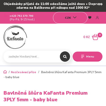
Objednávky přijaté do 11:00 odesíláme ještě dnes • Doprava
zdarma na Balíkovnu při nákupu nad 1000 Kč*
+420 792 370 790
CZK
(Po-Pá, 9-15 hod.)
0
0 Kč
Menu
Rozčesávací příze
Bavlněná šňůra KaFanta Premium 3PLY 5mm
- baby blue
Bavlněná šňůra KaFanta Premium
3PLY 5mm - baby blue