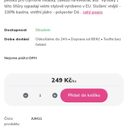
pelíšků pro čtyřnohé míláčky, závěsů na květináč atd. výrobky z
této šňůry vypadají velmi stylově vyrobeno v EU. Složení: vnější -
100% bavlna, vnitřní jádro - polyester Dé...
celý popis
Dostupnost
Skladem
Doba dodání
Odesíláme do 24 h • Doprava od 69 Kč • Tvořte bez
čekání
Nejsme plátci DPH
249 Kč
/
ks
Přidat do košíku
Číslo
JUM11
produktu: