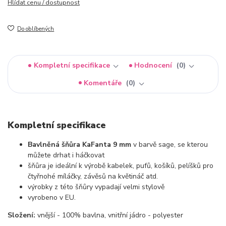
Hlídat cenu / dostupnost
Do oblíbených
Kompletní specifikace
Hodnocení
0
Komentáře
0
Kompletní specifikace
Bavlněná šňůra KaFanta 9 mm
v barvě sage, se kterou
můžete drhat i háčkovat
šňůra je ideální k výrobě kabelek, pufů, košíků, pelíšků pro
čtyřnohé míláčky, závěsů na květináč atd.
výrobky z této šňůry vypadají velmi stylově
vyrobeno v EU.
Složení:
vnější - 100% bavlna, vnitřní jádro - polyester