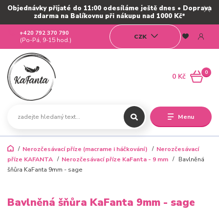
Objednávky přijaté do 11:00 odesíláme ještě dnes • Doprava
zdarma na Balíkovnu při nákupu nad 1000 Kč*
+420 792 370 790
CZK
(Po-Pá, 9-15 hod.)
0
0 Kč
Menu
Nerozčesávací příze (macrame i háčkování)
Nerozčesávací
příze KAFANTA
Nerozčesávací příze KaFanta - 9 mm
Bavlněná
šňůra KaFanta 9mm - sage
Bavlněná šňůra KaFanta 9mm - sage