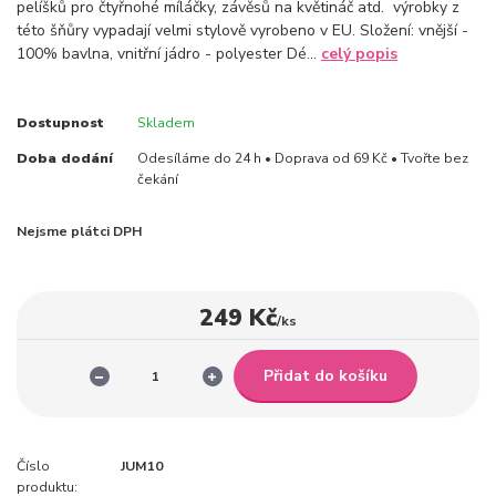
pelíšků pro čtyřnohé míláčky, závěsů na květináč atd. výrobky z
této šňůry vypadají velmi stylově vyrobeno v EU. Složení: vnější -
100% bavlna, vnitřní jádro - polyester Dé...
celý popis
Dostupnost
Skladem
Doba dodání
Odesíláme do 24 h • Doprava od 69 Kč • Tvořte bez
čekání
Nejsme plátci DPH
249 Kč
/
ks
Přidat do košíku
Číslo
JUM10
produktu: