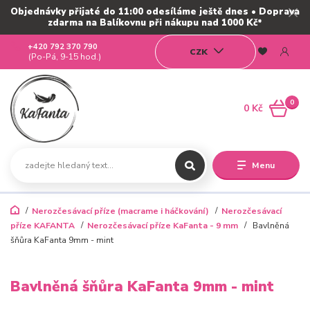
Objednávky přijaté do 11:00 odesíláme ještě dnes • Doprava
zdarma na Balíkovnu při nákupu nad 1000 Kč*
+420 792 370 790
CZK
(Po-Pá, 9-15 hod.)
0
0 Kč
Menu
Nerozčesávací příze (macrame i háčkování)
Nerozčesávací
příze KAFANTA
Nerozčesávací příze KaFanta - 9 mm
Bavlněná
šňůra KaFanta 9mm - mint
Bavlněná šňůra KaFanta 9mm - mint