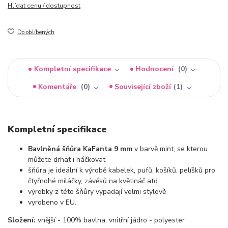
Hlídat cenu / dostupnost
Do oblíbených
Kompletní specifikace
Hodnocení
0
Komentáře
0
Související zboží
1
Kompletní specifikace
Bavlněná šňůra KaFanta 9 mm
v barvě mint, se kterou
můžete drhat i háčkovat
šňůra je ideální k výrobě kabelek, pufů, košíků, pelíšků pro
čtyřnohé míláčky, závěsů na květináč atd.
výrobky z této šňůry vypadají velmi stylově
vyrobeno v EU.
Složení:
vnější - 100% bavlna, vnitřní jádro - polyester