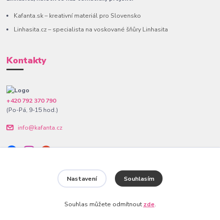
Kafanta.sk – kreativní materiál pro Slovensko
Linhasita.cz – specialista na voskované šňůry Linhasita
Kontakty
+420 792 370 790
(Po-Pá, 9-15 hod.)
info@kafanta.cz
Nastavení
Souhlasím
www.kafanta.cz. Všechna práva vyhrazena.
Souhlas můžete odmítnout
zde
.
Vytvořeno na
Eshop-rychle.cz