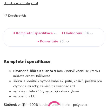
Hlídat cenu / dostupnost
Do oblíbených
Kompletní specifikace
Hodnocení
0
Komentáře
0
Kompletní specifikace
Bavlněná šňůra KaFanta 9 mm
v barvě khaki, se kterou
můžete drhat i háčkovat
šňůra je ideální k výrobě kabelek, pufů, košíků, pelíšků pro
čtyřnohé míláčky, závěsů na květináč atd.
výrobky z této šňůry vypadají velmi stylově
vyrobeno v EU.
Složení:
vnější - 100% bavlna, vnitřní jádro - polyester