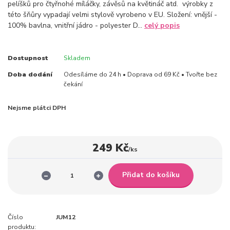
pelíšků pro čtyřnohé míláčky, závěsů na květináč atd. výrobky z
této šňůry vypadají velmi stylově vyrobeno v EU. Složení: vnější -
100% bavlna, vnitřní jádro - polyester D...
celý popis
Dostupnost
Skladem
Doba dodání
Odesíláme do 24 h • Doprava od 69 Kč • Tvořte bez
čekání
Nejsme plátci DPH
249 Kč
/
ks
Přidat do košíku
Číslo
JUM12
produktu: