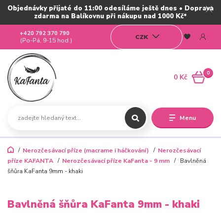
Objednávky přijaté do 11:00 odesíláme ještě dnes • Doprava
zdarma na Balíkovnu při nákupu nad 1000 Kč*
+420 792 370 790
CZK
(Po-Pá, 9-15 hod.)
0
0 Kč
Menu
Nerozčesávací příze (macrame i háčkování)
Nerozčesávací
příze KAFANTA
Nerozčesávací příze KaFanta - 9 mm
Bavlněná
šňůra KaFanta 9mm - khaki
Bavlněná šňůra KaFanta 9mm - khaki