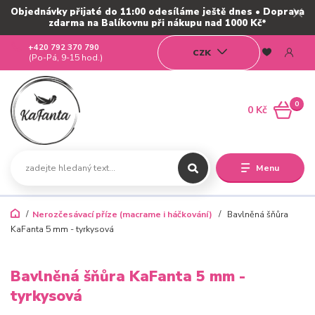
Objednávky přijaté do 11:00 odesíláme ještě dnes • Doprava
zdarma na Balíkovnu při nákupu nad 1000 Kč*
+420 792 370 790
CZK
(Po-Pá, 9-15 hod.)
0
0 Kč
Menu
Nerozčesávací příze (macrame i háčkování)
Bavlněná šňůra
KaFanta 5 mm - tyrkysová
Bavlněná šňůra KaFanta 5 mm -
tyrkysová