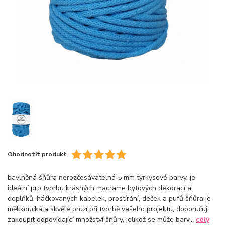
Ohodnotit produkt
bavlněná šňůra nerozčesávatelná 5 mm tyrkysové barvy. je
ideální pro tvorbu krásných macrame bytových dekorací a
doplňků, háčkovaných kabelek, prostírání, deček a pufů šňůra je
měkkoučká a skvěle pruží při tvorbě vašeho projektu, doporučuji
zakoupit odpovídající množství šnůry, jelikož se může barv...
celý