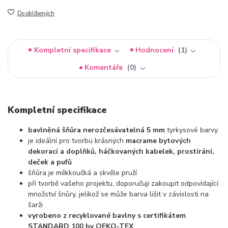
Do oblíbených
Kompletní specifikace
Hodnocení
1
Komentáře
0
Kompletní specifikace
bavlněná šňůra nerozčesávatelná 5 mm
tyrkysové barvy.
je ideální pro tvorbu krásných
macrame bytových
dekorací a doplňků, háčkovaných kabelek, prostírání,
deček a pufů
šňůra je měkkoučká a skvěle pruží
při tvorbě vašeho projektu, doporučuji zakoupit odpovídající
množství šnůry, jelikož se může barva lišit v závislosti na
šarži
vyrobeno z recyklované bavlny s certifikátem
STANDARD 100 by OEKO-TEX