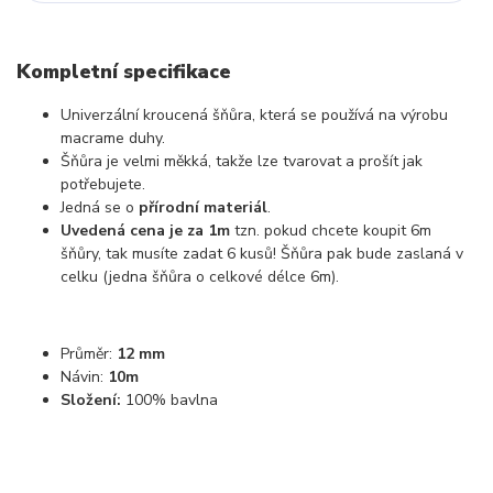
Kompletní specifikace
Univerzální kroucená šňůra, která se používá na výrobu
macrame duhy.
Šňůra je velmi měkká, takže lze tvarovat a prošít jak
potřebujete.
Jedná se o
přírodní materiál
.
Uvedená cena je za 1m
tzn. pokud chcete koupit 6m
šňůry, tak musíte zadat 6 kusů! Šňůra pak bude zaslaná v
celku (jedna šňůra o celkové délce 6m).
Průměr:
12 mm
Návin:
10
m
Složení:
100% bavlna