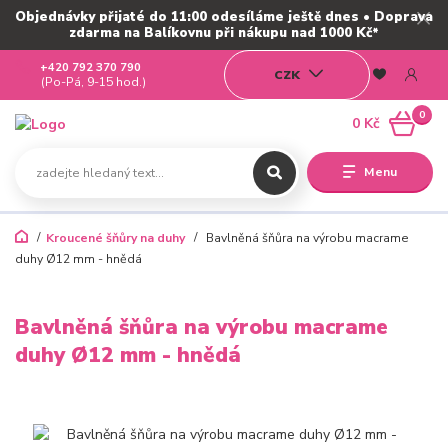
Objednávky přijaté do 11:00 odesíláme ještě dnes • Doprava
zdarma na Balíkovnu při nákupu nad 1000 Kč*
+420 792 370 790
CZK
(Po-Pá, 9-15 hod.)
0
0 Kč
Menu
Kroucené šňůry na duhy
Bavlněná šňůra na výrobu macrame
duhy Ø12 mm - hnědá
Bavlněná šňůra na výrobu macrame
duhy Ø12 mm - hnědá