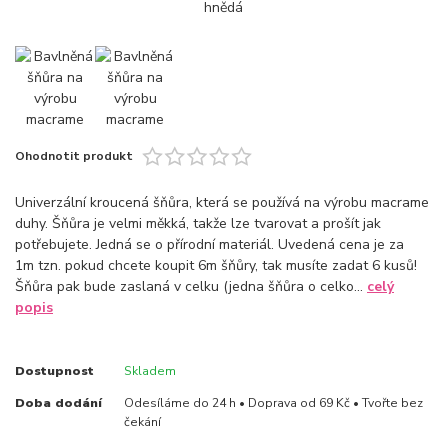
Ohodnotit produkt
Univerzální kroucená šňůra, která se používá na výrobu macrame
duhy. Šňůra je velmi měkká, takže lze tvarovat a prošít jak
potřebujete. Jedná se o přírodní materiál. Uvedená cena je za
1m tzn. pokud chcete koupit 6m šňůry, tak musíte zadat 6 kusů!
Šňůra pak bude zaslaná v celku (jedna šňůra o celko...
celý
popis
Dostupnost
Skladem
Doba dodání
Odesíláme do 24 h • Doprava od 69 Kč • Tvořte bez
čekání