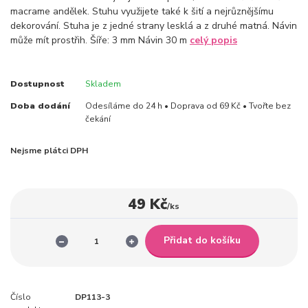
macrame andělek. Stuhu využijete také k šití a nejrůznějšímu
dekorování. Stuha je z jedné strany lesklá a z druhé matná. Návin
může mít prostřih. Šíře: 3 mm Návin 30 m
celý popis
Dostupnost
Skladem
Doba dodání
Odesíláme do 24 h • Doprava od 69 Kč • Tvořte bez
čekání
Nejsme plátci DPH
49 Kč
/
ks
Přidat do košíku
Číslo
DP113-3