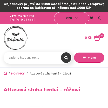
Objednávky přijaté do 11:00 odesíláme ještě dnes • Doprava
zdarma na Balíkovnu při nákupu nad 1000 Kč*
+420 792 370 790
CZK
(Po-Pá, 9-15 hod.)
0
0 Kč
Menu
NOVINKY
Atlasová stuha tenká - růžová
Atlasová stuha tenká - růžová