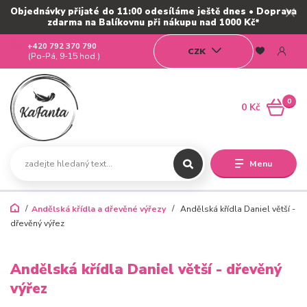
Objednávky přijaté do 11:00 odesíláme ještě dnes • Doprava
zdarma na Balíkovnu při nákupu nad 1000 Kč*
+420 792 370 790
CZK
(Po-Pá, 9-15 hod.)
0
0 Kč
Menu
Andělská křídla a dřevěné výřezy
Andělská křídla Daniel větší -
dřevěný výřez
Andělská křídla Daniel větší - dřevěný
výřez