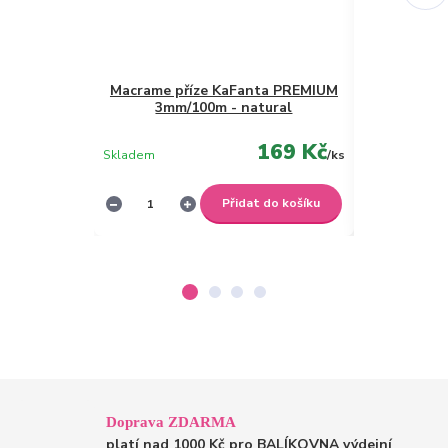
Macrame příze KaFanta PREMIUM
Macrame p
3mm/100m - natural
3mm/
169 Kč
Skladem
/
ks
Není skladem
Přidat do košíku
Doprava ZDARMA
platí nad 1000 Kč pro BALÍKOVNA výdejní