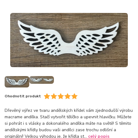
Ohodnotit produkt
Dřevěný výřez ve tvaru andělských křídel vám zjednodušší výrobu
macrame andílka. Stačí vytvořit tělíčko a upevnit hlavičku. Můžete
si pohrát i s vlásky a dokonalého andílka máte na světě! S těmito
andělskými křídly budou vaši andílci zase trochu odlišní a
originální! Velkou výhodou je, že křídla st...
celý popis