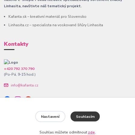
Linhasita, navštivte náš tematický projekt.
Kafanta.sk – kreativní materiál pro Slovensko
Linhasita.cz – specialista na voskované šňůry Linhasita
Kontakty
+420 792 370 790
(Po-Pá, 9-15 hod.)
info@kafanta.cz
Nastavení
Souhlasím
www.kafanta.cz. Všechna práva vyhrazena.
Souhlas můžete odmítnout
zde
.
Vytvořeno na
Eshop-rychle.cz