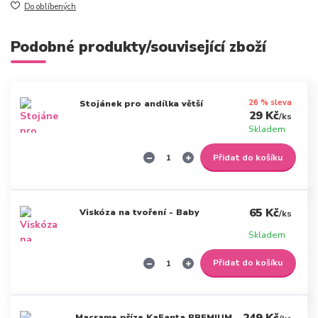
Do oblíbených
Podobné produkty/související zboží
26 % sleva
Stojánek pro andílka větší
29 Kč
/
ks
Skladem
Přidat do košíku
65 Kč
Viskóza na tvoření - Baby
/
ks
Skladem
Přidat do košíku
Macrame příze KaFanta PREMIUM