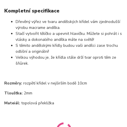
Kompletní specifikace
Dřevěný výřez ve tvaru andělských křídel vám zjednodušší
výrobu macrame andílka.
Stačí vytvořit tělíčko a upevnit hlavičku. Můžete si pohrát i s
vlásky a dokonalého andílka máte na světě!
S těmito andělskými křídly budou vaši andílci zase trochu
odlišní a originální!
Velkou výhodou je, že křídla stále drží tvar oproti těm ze
šňůrek.
Rozměry:
rozpětí křídel v nejširším bodě 10cm
Tloušťka:
2mm
Mateiál:
topolová překližka