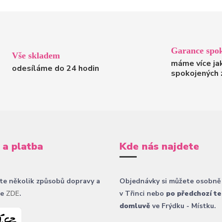
Garance spok
Vše skladem
máme více ja
odesíláme do 24 hodin
spokojených 
 a platba
Kde nás najdete
te několik způsobů dopravy a
Objednávky si můžete osobně
ce
ZDE
.
v Třinci nebo
po předchozí te
domluvě
ve Frýdku - Místku.