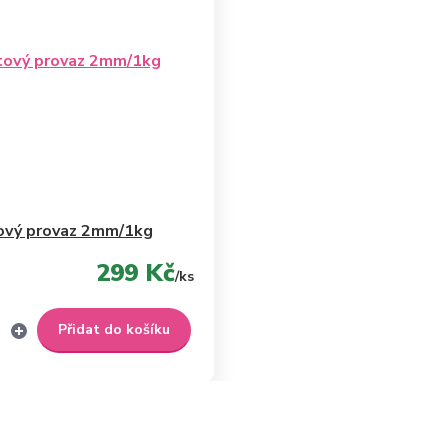
ový provaz 2mm/1kg
299 Kč
/
ks
Přidat do košíku