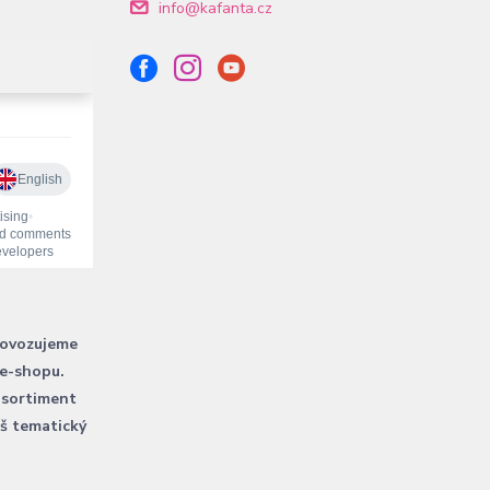
info@kafanta.cz
rovozujeme
 e-shopu.
 sortiment
áš tematický