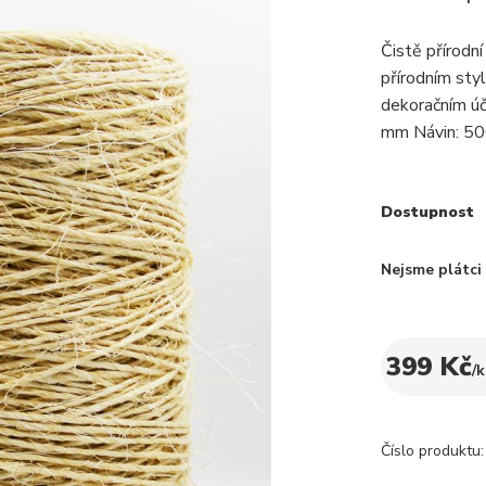
Čistě přírodn
přírodním sty
dekoračním úč
mm Návin: 5
Dostupnost
Nejsme plátc
399 Kč
/
k
Číslo produktu: