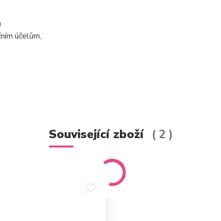
u
čním účelům,
Související zboží
2