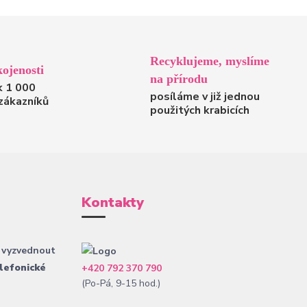
Recyklujeme, myslíme
ojenosti
na přírodu
k 1 000
posíláme v již jednou
zákazníků
použitých krabicích
Kontakty
 vyzvednout
lefonické
+420 792 370 790
(Po-Pá, 9-15 hod.)