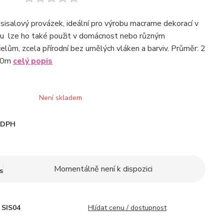
í sisalový provázek, ideální pro výrobu macrame dekorací v
lu lze ho také použit v domácnost nebo různým
elům, zcela přírodní bez umělých vláken a barviv. Průměr: 2
00m
celý popis
Není skladem
i DPH
Momentálně není k dispozici
s
SIS04
Hlídat cenu / dostupnost