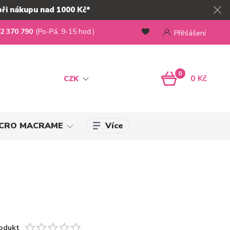
při nákupu nad 1000 Kč*
2 370 790
(Po-Pá, 9-15 hod.)
Přihlášení
0
0 Kč
CZK
Více
MICRO MACRAME
odukt