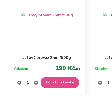
Jutový provaz 2mm/500g
Jut
199 Kč
Skladem
Skladem
/
ks
Přidat do košíku