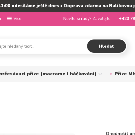
11:00 odesíláme ještě dnes • Doprava zdarma na Balíkovnu 
a
Nevíte si rady? Zavolejte.
+420 79
Více
Hledat
ozčesávací příze (macrame i háčkování)
Příze 
Ohodnotit pr