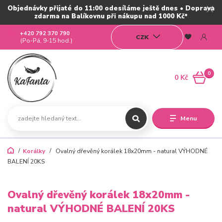
Objednávky přijaté do 11:00 odesíláme ještě dnes • Doprava
zdarma na Balíkovnu při nákupu nad 1000 Kč*
+420 792 370 790
CZK
(Po-Pá, 9-15 hod.)
0
0 Kč
Menu
Korálky
Ovalný dřevěný korálek 18x20mm - natural VÝHODNÉ
BALENÍ 20KS
Ovalný dřevěný korálek 18x20mm -
natural VÝHODNÉ BALENÍ 20KS