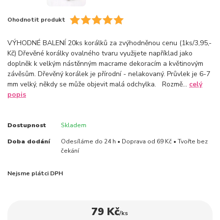
Ohodnotit produkt
VÝHODNÉ BALENÍ 20ks korálků za zvýhodněnou cenu (1ks/3,95,-
Kč) Dřevěné korálky ovalného tvaru využijete například jako
doplněk k velkým nástěnným macrame dekoracím a květinovým
závěsům. Dřevěný korálek je přírodní - nelakovaný. Průvlek je 6-7
mm velký, někdy se může objevit malá odchylka. Rozmě...
celý
popis
Dostupnost
Skladem
Doba dodání
Odesíláme do 24 h • Doprava od 69 Kč • Tvořte bez
čekání
Nejsme plátci DPH
79 Kč
/
ks