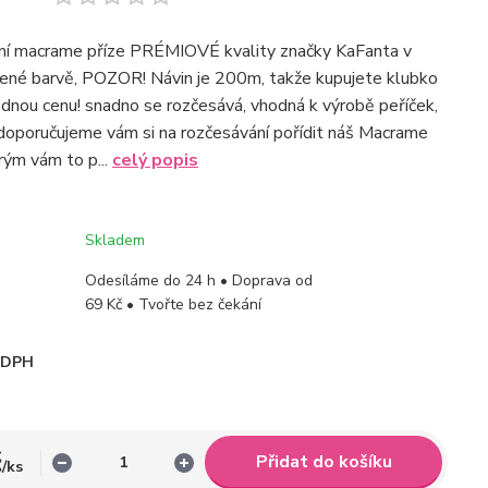
tní macrame příze PRÉMIOVÉ kvality značky KaFanta v
ené barvě, POZOR! Návin je 200m, takže kupujete klubko
odnou cenu! snadno se rozčesává, vhodná k výrobě peříček,
 (doporučujeme vám si na rozčesávání pořídit náš Macrame
rým vám to p...
celý popis
Skladem
Odesíláme do 24 h • Doprava od
69 Kč • Tvořte bez čekání
i DPH
č
Přidat do košíku
/
ks