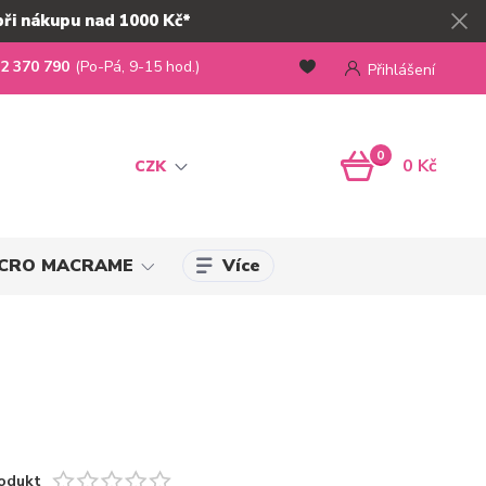
při nákupu nad 1000 Kč*
2 370 790
(Po-Pá, 9-15 hod.)
Přihlášení
0
0 Kč
CZK
Více
MICRO MACRAME
odukt