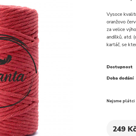
Vysoce kvali
oranžovo červ
za velice výh
andílků, atd.
kartáč, se kte
Dostupnost
Doba dodání
Nejsme plátc
249 K