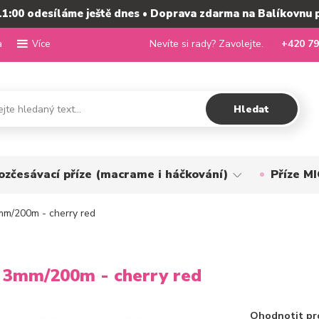
11:00 odesíláme ještě dnes • Doprava zdarma na Balíkovnu 
a
Nevíte si rady? Zavolejte.
+420 79
Více
Hledat
ozčesávací příze (macrame i háčkování)
Příze 
m/200m - cherry red
3mm/200m - cherry red
Ohodnotit pr