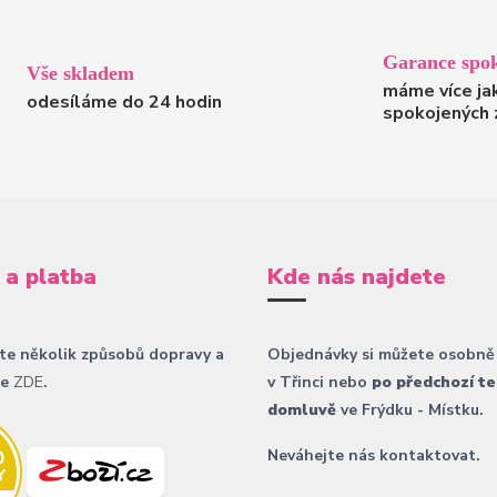
Garance spok
Vše skladem
máme více ja
odesíláme do 24 hodin
spokojených 
 a platba
Kde nás najdete
te několik způsobů dopravy a
Objednávky si můžete osobně
ce
ZDE
.
v Třinci nebo
po předchozí te
domluvě
ve Frýdku - Místku.
Neváhejte nás kontaktovat.