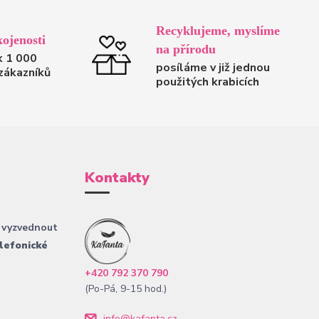
Recyklujeme, myslíme
ojenosti
na přírodu
k 1 000
posíláme v již jednou
zákazníků
použitých krabicích
Kontakty
 vyzvednout
lefonické
+420 792 370 790
(Po-Pá, 9-15 hod.)
info@kafanta.cz