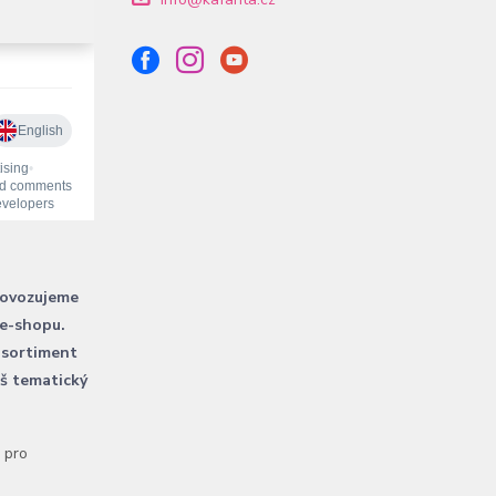
rovozujeme
 e-shopu.
 sortiment
áš tematický
l pro