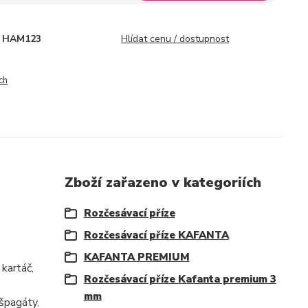
HAM123
Hlídat cenu / dostupnost
ch
Zboží zařazeno v kategoriích
Rozčesávací příze
Rozčesávací příze KAFANTA
KAFANTA PREMIUM
kartáč,
Rozčesávací příze Kafanta premium 3
mm
 špagáty,