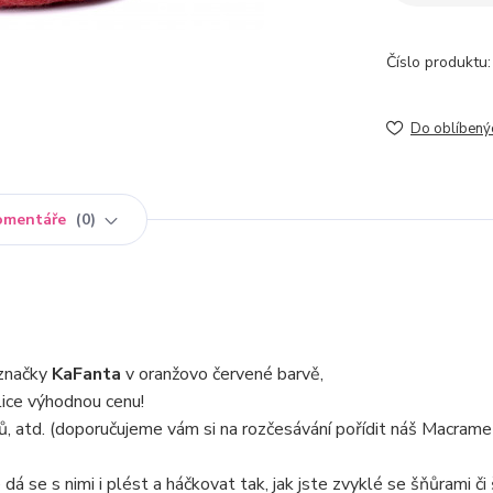
Číslo produktu:
Do oblíbený
omentáře
0
značky
KaFanta
v oranžovo červené barvě,
ice výhodnou cenu!
ů, atd. (doporučujeme vám si na rozčesávání pořídit náš Macrame 
dá se s nimi i plést a háčkovat tak, jak jste zvyklé se šňůrami či