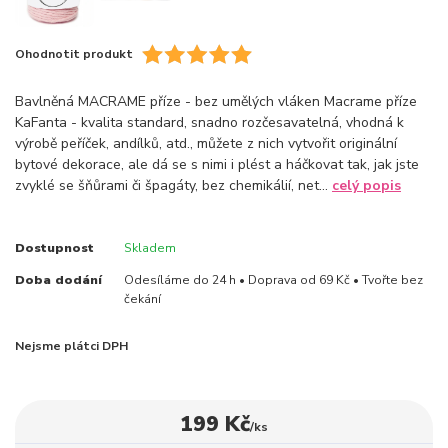
Ohodnotit produkt
Bavlněná MACRAME příze - bez umělých vláken Macrame příze
KaFanta - kvalita standard, snadno rozčesavatelná, vhodná k
výrobě peříček, andílků, atd., můžete z nich vytvořit originální
bytové dekorace, ale dá se s nimi i plést a háčkovat tak, jak jste
zvyklé se šňůrami či špagáty, bez chemikálií, net...
celý popis
Dostupnost
Skladem
Doba dodání
Odesíláme do 24 h • Doprava od 69 Kč • Tvořte bez
čekání
Nejsme plátci DPH
199 Kč
/
ks