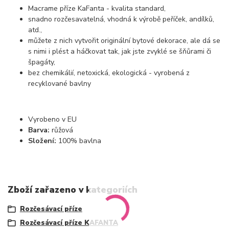
Macrame příze KaFanta - kvalita standard,
snadno rozčesavatelná, vhodná k výrobě peříček, andílků,
atd.,
můžete z nich vytvořit originální bytové dekorace, ale dá se
s nimi i plést a háčkovat tak, jak jste zvyklé se šňůrami či
špagáty,
bez chemikálií, netoxická, ekologická - vyrobená z
recyklované bavlny
Vyrobeno v EU
Barva:
růžová
Složení:
100% bavlna
Zboží zařazeno v kategoriích
Rozčesávací příze
Rozčesávací příze KAFANTA