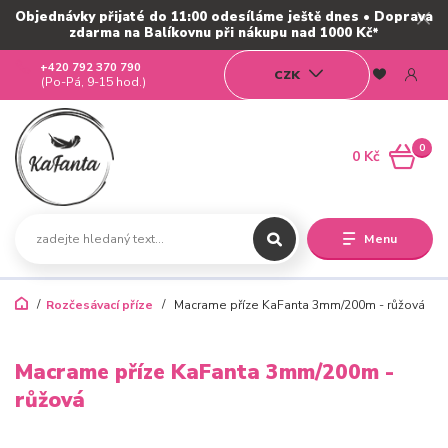
Objednávky přijaté do 11:00 odesíláme ještě dnes • Doprava
zdarma na Balíkovnu při nákupu nad 1000 Kč*
+420 792 370 790
CZK
(Po-Pá, 9-15 hod.)
0
0 Kč
Menu
Rozčesávací příze
Macrame příze KaFanta 3mm/200m - růžová
Macrame příze KaFanta 3mm/200m -
růžová