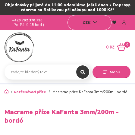
Objednávky přijaté do 11:00 odesíláme ještě dnes • Doprava
zdarma na Balíkovnu při nákupu nad 1000 Kč*
+420 792 370 790
CZK
(Po-Pá, 9-15 hod.)
0
0 Kč
Menu
Rozčesávací příze
Macrame příze KaFanta 3mm/200m - bordó
Macrame příze KaFanta 3mm/200m -
bordó