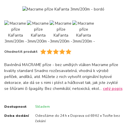
Ohodnotit produkt
Bavlněná MACRAME příze - bez umělých vláken Macrame příze
kvality standard Snadno rozčesavatelná, vhodná k výrobě
peříček, andílků, atd. Můžete z nich vytvořit originální bytové
dekorace, ale dá se s nimi i plést a háčkovat tak, jak jste zvyklé
se šňůrami či špagáty. Bez chemikálií, netoxická, ekol...
celý popis
Dostupnost
Skladem
Doba dodání
Odesíláme do 24 h • Doprava od 69 Kč • Tvořte bez
čekání