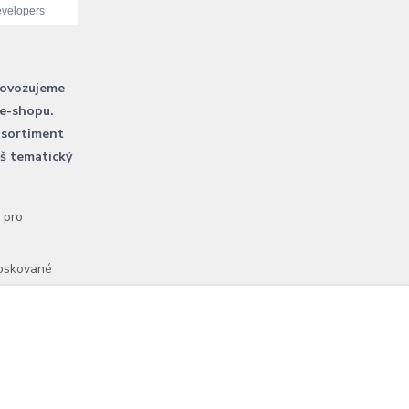
rovozujeme
 e-shopu.
 sortiment
áš tematický
l pro
voskované
Vytvořeno na
Eshop-rychle.cz