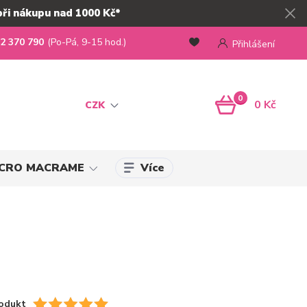
při nákupu nad 1000 Kč*
2 370 790
(Po-Pá, 9-15 hod.)
Přihlášení
0
0 Kč
CZK
Více
MICRO MACRAME
odukt