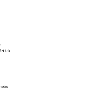
,
ází tak
 nebo