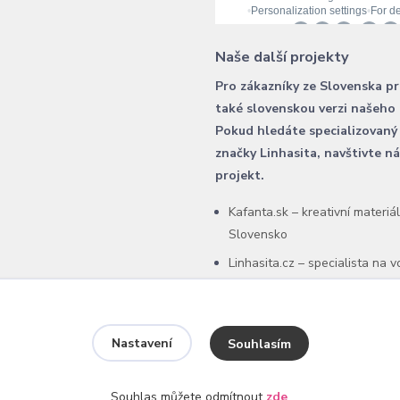
Naše další projekty
Pro zákazníky ze Slovenska p
také slovenskou verzi našeho
Pokud hledáte specializovaný
značky Linhasita, navštivte n
projekt.
Kafanta.sk – kreativní materiá
Slovensko
Linhasita.cz – specialista na 
šňůry Linhasita
Nastavení
Souhlasím
Souhlas můžete odmítnout
zde
.