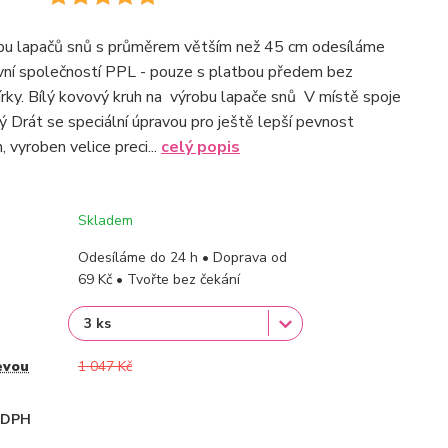
obu lapačů snů s průměrem větším než 45 cm odesíláme
vní společností PPL - pouze s platbou předem bez
rky. Bílý kovový kruh na výrobu lapače snů V místě spoje
ný Drát se speciální úpravou pro ještě lepší pevnost
 vyroben velice preci...
celý popis
Skladem
Odesíláme do 24 h • Doprava od
69 Kč • Tvořte bez čekání
evou
1 047 Kč
i DPH