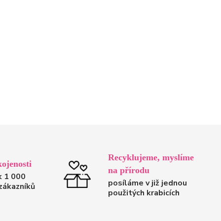
Recyklujeme, myslíme
ojenosti
na přírodu
k 1 000
posíláme v již jednou
zákazníků
použitých krabicích