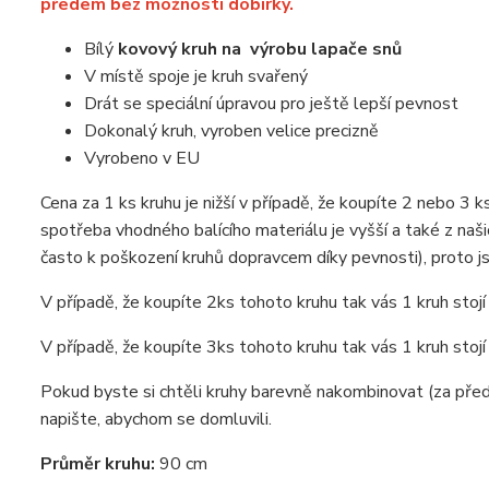
předem bez možnosti dobírky.
Bílý
kovový kruh
na
výrobu lapače snů
V místě spoje je kruh svařený
Drát se speciální úpravou pro ještě lepší pevnost
Dokonalý kruh, vyroben velice precizně
Vyrobeno v EU
Cena za 1 ks kruhu je nižší v případě, že koupíte 2 nebo 3 
spotřeba vhodného balícího materiálu je vyšší a také z našic
často k poškození kruhů dopravcem díky pevnosti), proto j
V případě, že koupíte 2ks tohoto kruhu tak vás 1 kruh stojí
V případě, že koupíte 3ks tohoto kruhu tak vás 1 kruh stojí
Pokud byste si chtěli kruhy barevně nakombinovat (za před
napište, abychom se domluvili.
Průměr kruhu:
90 cm