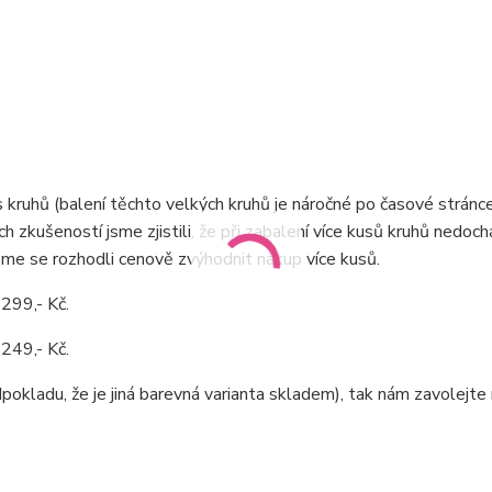
ks kruhů (balení těchto velkých kruhů je náročné po časové stránce
h zkušeností jsme zjistili, že při zabalení více kusů kruhů nedoch
sme se rozhodli cenově zvýhodnit nákup více kusů.
 299,- Kč.
 249,- Kč.
pokladu, že je jiná barevná varianta skladem), tak nám zavolejte