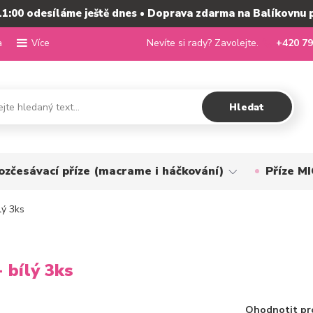
11:00 odesíláme ještě dnes • Doprava zdarma na Balíkovnu 
a
Nevíte si rady? Zavolejte.
+420 79
Více
Hledat
ozčesávací příze (macrame i háčkování)
Příze 
lý 3ks
 bílý 3ks
Ohodnotit pr