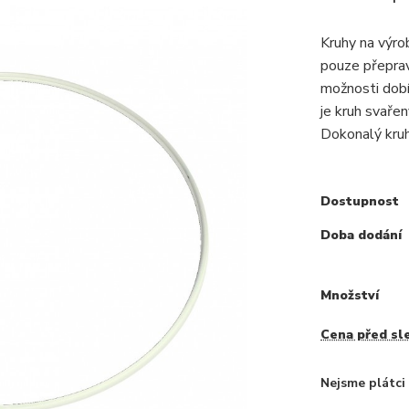
Kruhy na výr
pouze přepra
možnosti dobí
je kruh svaře
Dokonalý kruh,
Dostupnost
Doba dodání
Množství
Cena před sl
Nejsme plátc