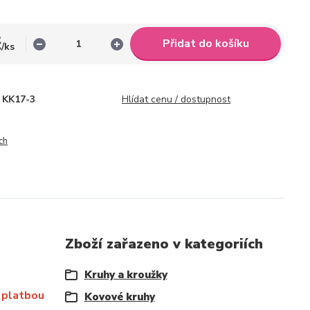
č
Přidat do košíku
/
ks
KK17-3
Hlídat cenu / dostupnost
ch
Zboží zařazeno v kategoriích
Kruhy a kroužky
 platbou
Kovové kruhy