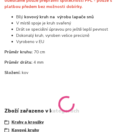
odesíláme pouze přepravní společností PPL - pouze s
platbou předem bez možnosti dobírky.
Bílý
kovový kruh
na
výrobu lapače snů
V místě spoje je kruh svařený
Drát se speciální úpravou pro ještě lepší pevnost
Dokonalý kruh, vyroben velice precizně
Vyrobeno v EU
Průměr kruhu:
70 cm
Průměr drátu:
4 mm
Složení:
kov
Zboží zařazeno v kategoriích
Kruhy a kroužky
Kovové kruhy