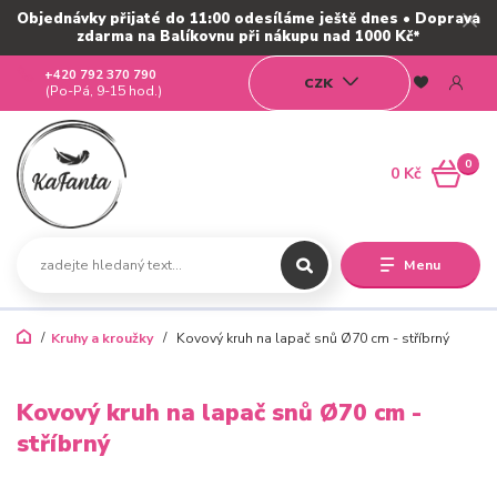
Objednávky přijaté do 11:00 odesíláme ještě dnes • Doprava
zdarma na Balíkovnu při nákupu nad 1000 Kč*
+420 792 370 790
CZK
(Po-Pá, 9-15 hod.)
0
0 Kč
Menu
Kruhy a kroužky
Kovový kruh na lapač snů Ø70 cm - stříbrný
Kovový kruh na lapač snů Ø70 cm -
stříbrný