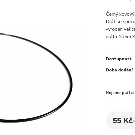
Černý kovový 
Drát se speci
vyroben veli
drátu: 3 mm 
Dostupnost
Doba dodání
Nejsme plátc
55 Kč
/