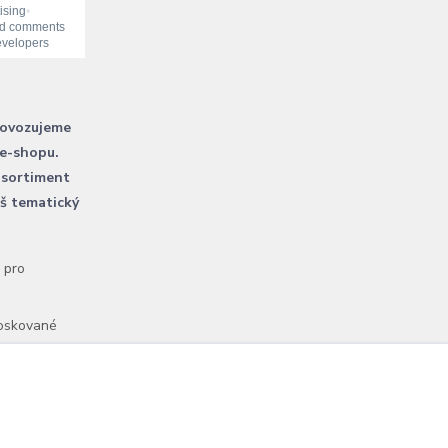
rovozujeme
 e-shopu.
 sortiment
áš tematický
l pro
voskované