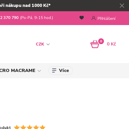
při nákupu nad 1000 Kč*
2 370 790
(Po-Pá, 9-15 hod.)
Přihlášení
0
0 Kč
CZK
Více
MICRO MACRAME
odukt