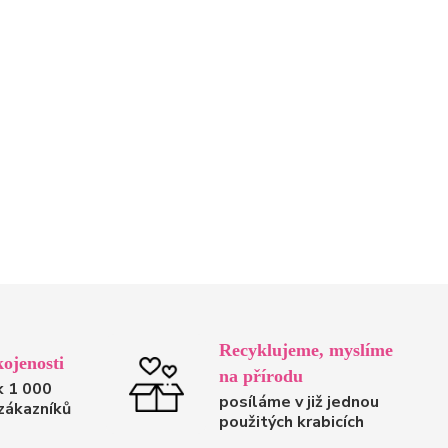
Recyklujeme, myslíme
ojenosti
na přírodu
k 1 000
posíláme v již jednou
zákazníků
použitých krabicích