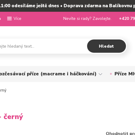
11:00 odesíláme ještě dnes • Doprava zdarma na Balíkovnu 
a
Nevíte si rady? Zavolejte.
+420 79
Více
Hledat
ozčesávací příze (macrame i háčkování)
Příze 
erný
- černý
Ohodnotit pr