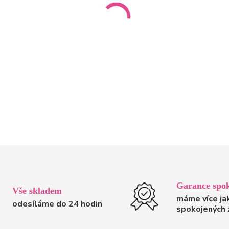
Garance spok
Vše skladem
máme více ja
odesíláme do 24 hodin
spokojených 