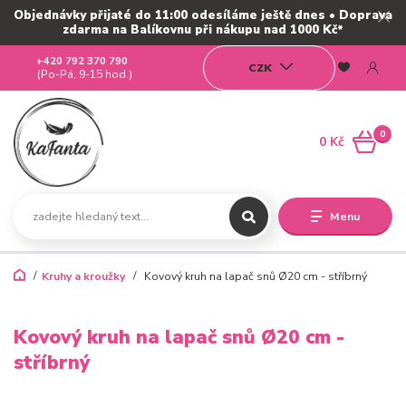
Objednávky přijaté do 11:00 odesíláme ještě dnes • Doprava
zdarma na Balíkovnu při nákupu nad 1000 Kč*
+420 792 370 790
CZK
(Po-Pá, 9-15 hod.)
0
0 Kč
Menu
Kruhy a kroužky
Kovový kruh na lapač snů Ø20 cm - stříbrný
Kovový kruh na lapač snů Ø20 cm -
stříbrný