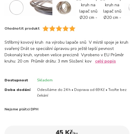
Ohodnotit produkt
Stříbrný kovový kruh na výrobu lapače snů V místě spoje je kruh
svařený Drát se speciální úpravou pro ještě lepší pevnost
Dokonalý kruh, vyroben velice precizně Vyrobeno v EU Průměr
kruhu: 20 cm Průměr drátu: 3 mm Složení: kov
celý popis
Dostupnost
Skladem
Doba dodání
Odesíláme do 24 h • Doprava od 69 Kč • Tvořte bez
čekání
Nejsme plátci DPH
45 Kč
/
ks