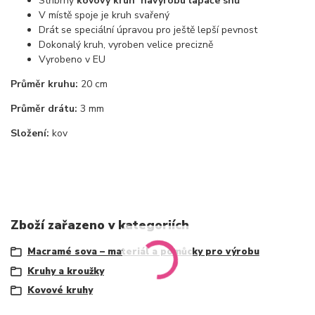
Stříbrný
kovový kruh
na
výrobu lapače snů
V místě spoje je kruh svařený
Drát se speciální úpravou pro ještě lepší pevnost
Dokonalý kruh, vyroben velice precizně
Vyrobeno v EU
Průměr kruhu:
20 cm
Průměr drátu:
3 mm
Složení:
kov
Zboží zařazeno v kategoriích
Macramé sova – materiál a pomůcky pro výrobu
Kruhy a kroužky
Kovové kruhy