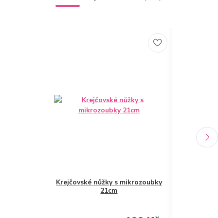
TOP produkt
Krejčovské nůžky s mikrozoubky
21cm
Krejčovské
Raz