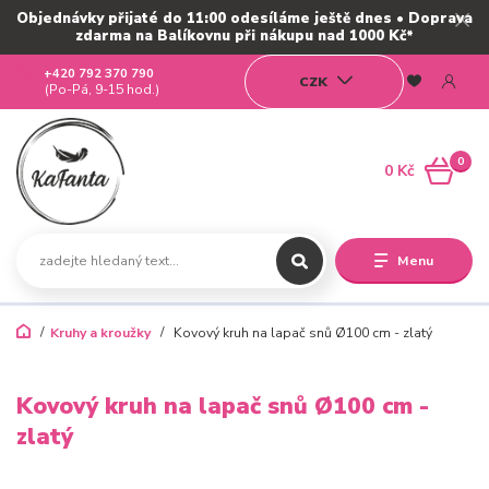
Objednávky přijaté do 11:00 odesíláme ještě dnes • Doprava
zdarma na Balíkovnu při nákupu nad 1000 Kč*
+420 792 370 790
CZK
(Po-Pá, 9-15 hod.)
0
0 Kč
Menu
Kruhy a kroužky
Kovový kruh na lapač snů Ø100 cm - zlatý
Kovový kruh na lapač snů Ø100 cm -
zlatý