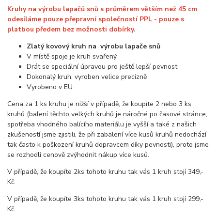
Kruhy na výrobu lapačů snů s průměrem větším než 45 cm
odesíláme pouze přepravní společností PPL - pouze s
platbou předem bez možnosti dobírky.
Zlatý kovový kruh
na
výrobu lapače snů
V místě spoje je kruh svařený
Drát se speciální úpravou pro ještě lepší pevnost
Dokonalý kruh, vyroben velice precizně
Vyrobeno v EU
Cena za 1 ks kruhu je nižší v případě, že koupíte 2 nebo 3 ks
kruhů (balení těchto velkých kruhů je náročné po časové stránce,
spotřeba vhodného balícího materiálu je vyšší a také z našich
zkušeností jsme zjistili, že při zabalení více kusů kruhů nedochází
tak často k poškození kruhů dopravcem díky pevnosti), proto jsme
se rozhodli cenově zvýhodnit nákup více kusů.
V případě, že koupíte 2ks tohoto kruhu tak vás 1 kruh stojí 349,-
Kč.
V případě, že koupíte 3ks tohoto kruhu tak vás 1 kruh stojí 299,-
Kč.