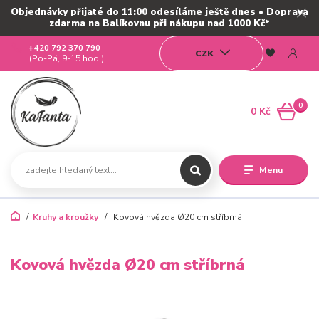
Objednávky přijaté do 11:00 odesíláme ještě dnes • Doprava
zdarma na Balíkovnu při nákupu nad 1000 Kč*
+420 792 370 790
CZK
(Po-Pá, 9-15 hod.)
0
0 Kč
Menu
Kruhy a kroužky
Kovová hvězda Ø20 cm stříbrná
Kovová hvězda Ø20 cm stříbrná