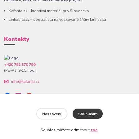
Linhasita, navštivte náš tematický projekt.
Kafanta.sk – kreativní materiál pro Slovensko
Linhasita.cz – specialista na voskované šňůry Linhasita
Kontakty
+420 792 370 790
(Po-Pá, 9-15 hod.)
info@kafanta.cz
Nastavení
Souhlasím
www.kafanta.cz. Všechna práva vyhrazena.
Souhlas můžete odmítnout
zde
.
Vytvořeno na
Eshop-rychle.cz