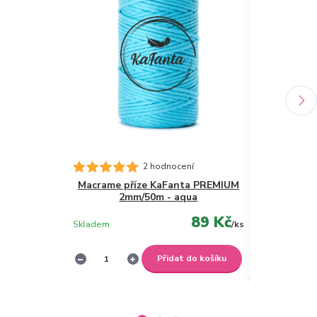
2 hodnocení
Macrame příze KaFanta PREMIUM
Krejčovské
2mm/50m - aqua
Raz
89 Kč
Skladem
/
ks
Skladem
Přidat do košíku