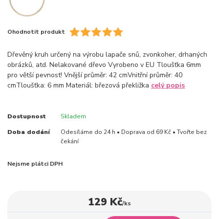
Ohodnotit produkt
Dřevěný kruh určený na výrobu lapače snů, zvonkoher, drhaných
obrázků, atd. Nelakované dřevo Vyrobeno v EU Tloušťka 6mm
pro větší pevnost! Vnější průměr: 42 cmVnitřní průměr: 40
cmTloušťka: 6 mm Materiál: březová překližka
celý popis
Dostupnost
Skladem
Doba dodání
Odesíláme do 24 h • Doprava od 69 Kč • Tvořte bez
čekání
Nejsme plátci DPH
129 Kč
/
ks