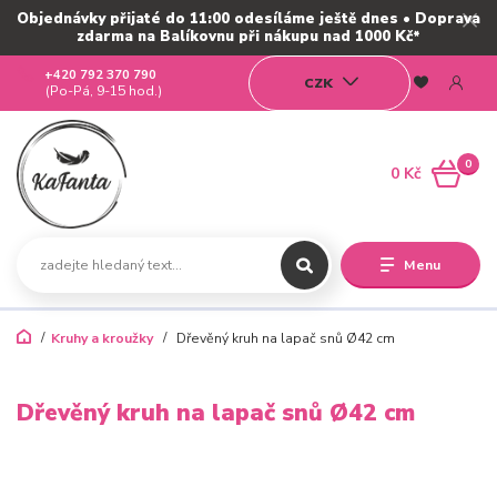
Objednávky přijaté do 11:00 odesíláme ještě dnes • Doprava
zdarma na Balíkovnu při nákupu nad 1000 Kč*
+420 792 370 790
CZK
(Po-Pá, 9-15 hod.)
0
0 Kč
Menu
Kruhy a kroužky
Dřevěný kruh na lapač snů Ø42 cm
Dřevěný kruh na lapač snů Ø42 cm