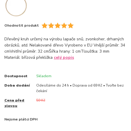
Ohodnotit produkt
Dřevěný kruh určený na výrobu lapače snů, zvonkoher, drhaných
obrázků, atd. Nelakované dřevo Vyrobeno v EU Vnější průměr: 34
cmVnitřní průměr: 32 cmŠířka hrany: 1 cmTloušťka: 3 mm
Materiál: břízová překližka
celý popis
Dostupnost
Skladem
Doba dodání
Odesíláme do 24 h • Doprava od 69 Kč • Tvořte bez
čekání
Cena před
59 Kč
slevou
Nejsme plátci DPH