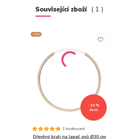
Související zboží
1
Akce
- 15 %
65 Kč
1 hodnocení
Dřevěný kruh na lapač snů Ø30 cm