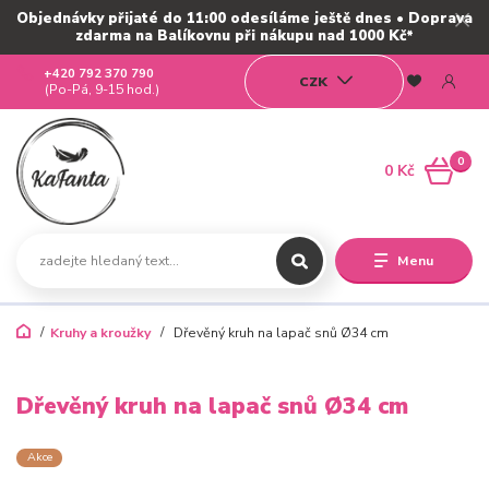
Objednávky přijaté do 11:00 odesíláme ještě dnes • Doprava
zdarma na Balíkovnu při nákupu nad 1000 Kč*
+420 792 370 790
CZK
(Po-Pá, 9-15 hod.)
0
0 Kč
Menu
Kruhy a kroužky
Dřevěný kruh na lapač snů Ø34 cm
Dřevěný kruh na lapač snů Ø34 cm
Akce