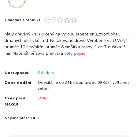
Ohodnotit produkt
Malý dřevěný kruh určený na výrobu lapače snů, zvonkoher,
drhaných obrázků, atd. Nelakované dřevo Vyrobeno v EU Vnější
průměr: 10 cmVnitřní průměr: 8 cmŠířka hrany: 1 cmTloušťka: 3
mm Materiál: břízová překližka
celý popis
Dostupnost
Skladem
Doba dodání
Odesíláme do 24 h • Doprava od 69 Kč • Tvořte bez
čekání
Cena před
15 Kč
slevou
Nejsme plátci DPH