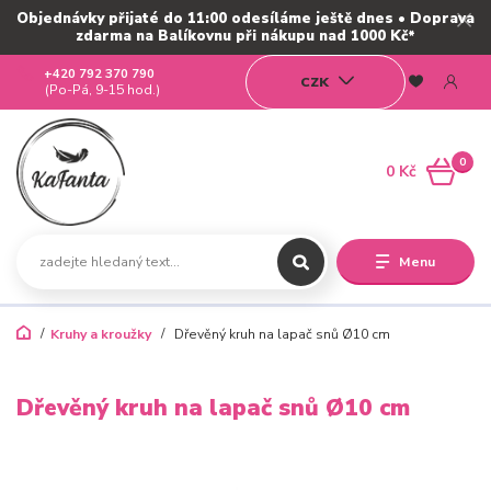
Objednávky přijaté do 11:00 odesíláme ještě dnes • Doprava
zdarma na Balíkovnu při nákupu nad 1000 Kč*
+420 792 370 790
CZK
(Po-Pá, 9-15 hod.)
0
0 Kč
Menu
Kruhy a kroužky
Dřevěný kruh na lapač snů Ø10 cm
Dřevěný kruh na lapač snů Ø10 cm