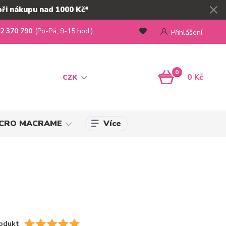
při nákupu nad 1000 Kč*
2 370 790
(Po-Pá, 9-15 hod.)
Přihlášení
0
0 Kč
CZK
Více
MICRO MACRAME
odukt