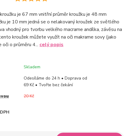
 kroužku je 67 mm vnitřní průměr kroužku je 48 mm
žku je 10 mm jedná se o nelakovaný kroužek ze světlého
a vhodný pro tvorbu velkého macrame andílka, závěsu na
 tento kroužek můžete využít na oči makrame sovy (jako
te oči o průměru 4...
celý popis
Skladem
Odesíláme do 24 h • Doprava od
69 Kč • Tvořte bez čekání
evou
20 Kč
i DPH