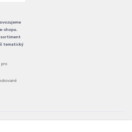
rovozujeme
 e-shopu.
 sortiment
áš tematický
l pro
voskované
Vytvořeno na
Eshop-rychle.cz