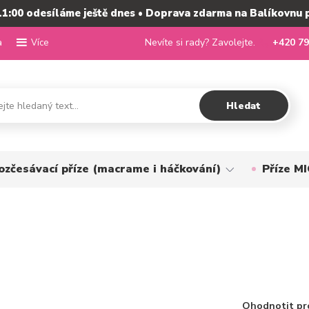
11:00 odesíláme ještě dnes • Doprava zdarma na Balíkovnu 
a
Nevíte si rady? Zavolejte.
+420 79
Více
Hledat
ozčesávací příze (macrame i háčkování)
Příze 
Ohodnotit pr