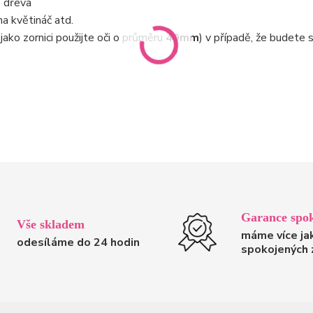
o dřeva
a květináč atd.
jako zornici použijte oči o průměru
40mm
) v případě, že budete 
Garance spok
Vše skladem
máme více ja
odesíláme do 24 hodin
spokojených 