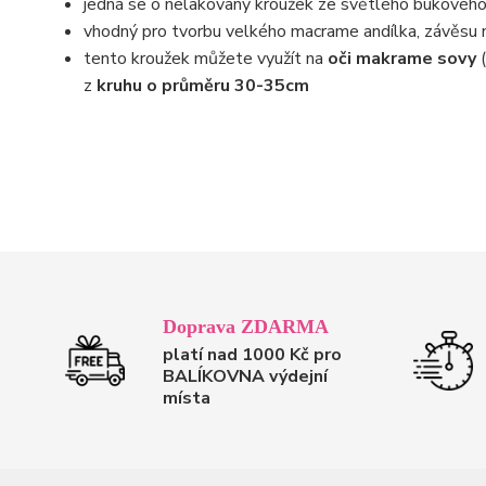
jedná se o nelakovaný kroužek ze světlého bukovéh
vhodný pro tvorbu velkého macrame andílka, závěsu n
tento kroužek můžete využít na
oči makrame sovy
(
z
kruhu o průměru 30-35cm
Doprava ZDARMA
platí nad 1000 Kč pro
BALÍKOVNA výdejní
místa