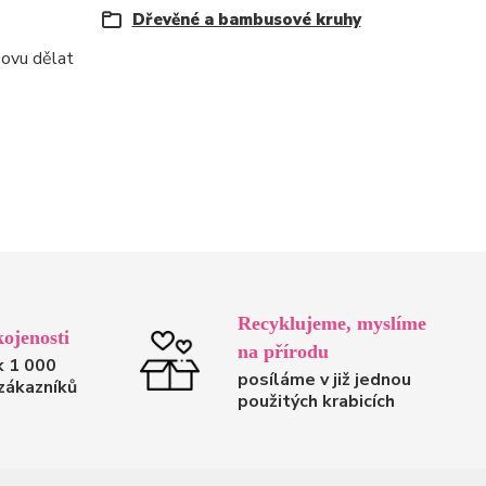
Dřevěné a bambusové kruhy
sovu dělat
Recyklujeme, myslíme
ojenosti
na přírodu
k 1 000
posíláme v již jednou
zákazníků
použitých krabicích