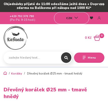
Objednávky přijaté do 11:00 odesíláme ještě dnes • Doprava
zdarma na Balíkovnu při nákupu nad 1000 Kč*
+420 792 370 790
CZK
(Po-Pá, 9-15 hod.)
0
0 Kč
Menu
Korálky
Dřevěný korálek Ø25 mm - tmavě hnědý
Dřevěný korálek Ø25 mm - tmavě
hnědý