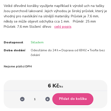
Velké dřevěné korálky využijete například k výrobě uch na tašky.
Jsou povrchově lakované. Jejich výhodou je široký průvlek, který je
vhodný pro navlékání na silnější materiály. Průvlek je 7,6 mm,
někdy se může objevit odchylka cca 1 mm. Průměr: 25 mm
Průvlek: 7,6 mm Složení: dřevo
celý popis
Dostupnost
Skladem
Doba dodání
Odesíláme do 24 h • Doprava od 69 Kč • Tvořte bez
čekání
Nejsme plátci DPH
6 Kč
/
ks
Přidat do košíku