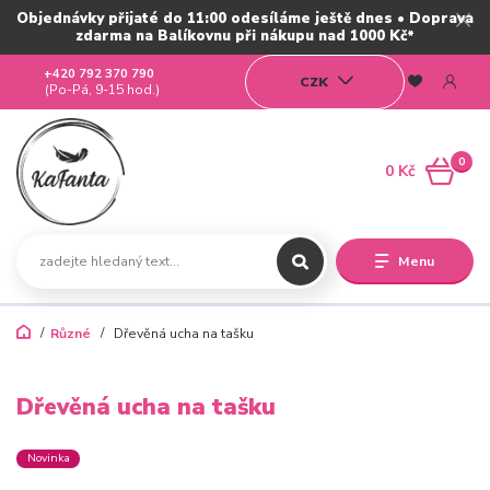
Objednávky přijaté do 11:00 odesíláme ještě dnes • Doprava
zdarma na Balíkovnu při nákupu nad 1000 Kč*
+420 792 370 790
CZK
(Po-Pá, 9-15 hod.)
0
0 Kč
Menu
Různé
Dřevěná ucha na tašku
Dřevěná ucha na tašku
Novinka