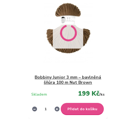
Bobbiny Junior 3 mm – bavlněná
šňůra 100 m Nut Brown
199 Kč
Skladem
/
ks
Přidat do košíku