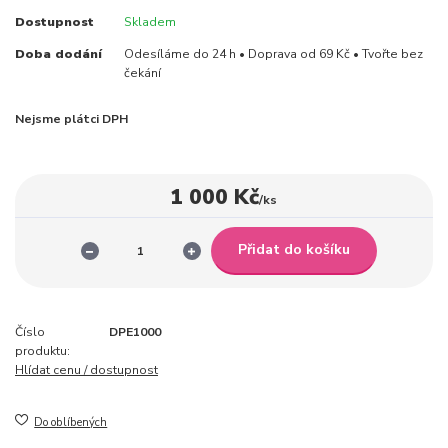
Dostupnost
Skladem
Doba dodání
Odesíláme do 24 h • Doprava od 69 Kč • Tvořte bez
čekání
Nejsme plátci DPH
1 000 Kč
/
ks
Přidat do košíku
Číslo
DPE1000
produktu:
Hlídat cenu / dostupnost
Do oblíbených