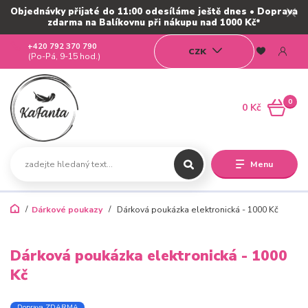
Objednávky přijaté do 11:00 odesíláme ještě dnes • Doprava
zdarma na Balíkovnu při nákupu nad 1000 Kč*
+420 792 370 790
CZK
(Po-Pá, 9-15 hod.)
0
0 Kč
Menu
Dárkové poukazy
Dárková poukázka elektronická - 1000 Kč
Dárková poukázka elektronická - 1000
Kč
Doprava ZDARMA