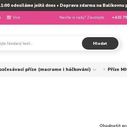
11:00 odesíláme ještě dnes • Doprava zdarma na Balíkovnu 
a
Nevíte si rady? Zavolejte.
+420 79
Více
Hledat
ozčesávací příze (macrame i háčkování)
Příze 
Ohodnotit pr