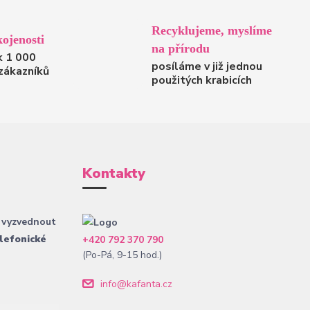
Recyklujeme, myslíme
ojenosti
na přírodu
k 1 000
posíláme v již jednou
zákazníků
použitých krabicích
Kontakty
 vyzvednout
lefonické
+420 792 370 790
(Po-Pá, 9-15 hod.)
info@kafanta.cz