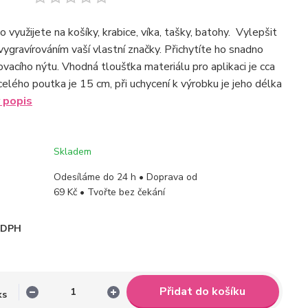
využijete na košíky, krabice, víka, tašky, batohy. Vylepšit
vygravírováním vaší vlastní značky. Přichytíte ho snadno
vacího nýtu. Vhodná tloušťka materiálu pro aplikaci je cca
elého poutka je 15 cm, při uchycení k výrobku je jeho délka
 popis
Skladem
Odesíláme do 24 h • Doprava od
69 Kč • Tvořte bez čekání
i DPH
Přidat do košíku
ks