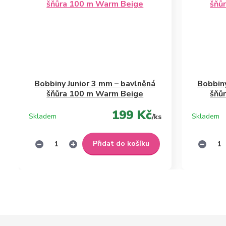
Bobbiny Junior 3 mm – bavlněná
Bobbiny
šňůra 100 m Warm Beige
šňů
199 Kč
Skladem
Skladem
/
ks
Přidat do košíku