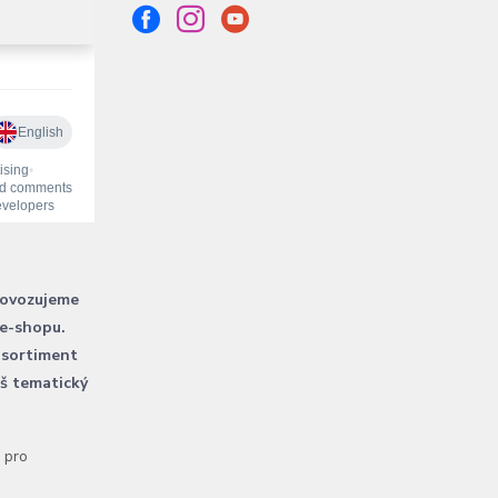
rovozujeme
 e-shopu.
 sortiment
áš tematický
l pro