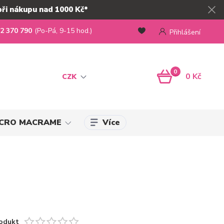
při nákupu nad 1000 Kč*
2 370 790
(Po-Pá, 9-15 hod.)
Přihlášení
0
0 Kč
CZK
Více
MICRO MACRAME
odukt