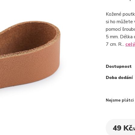
Kožené poutko 
si ho můžete 
pomocí šroubo
5 mm. Délka c
7 cm. R...
celý
Dostupnost
Doba dodání
Nejsme plátc
49 Kč
/