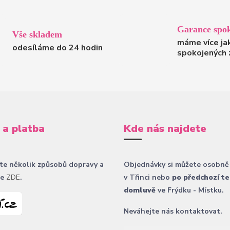
Garance spok
Vše skladem
máme více ja
odesíláme do 24 hodin
spokojených 
 a platba
Kde nás najdete
te několik způsobů dopravy a
Objednávky si můžete osobně
ce
ZDE
.
v Třinci nebo
po předchozí te
domluvě
ve Frýdku - Místku.
Neváhejte nás kontaktovat.