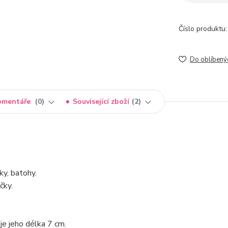
Číslo produktu:
Do oblíbený
omentáře
0
Související zboží
2
šky, batohy.
čky.
je jeho délka 7 cm.