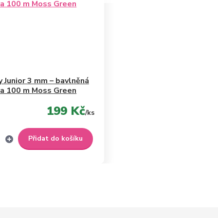
 Junior 3 mm – bavlněná
ra 100 m Moss Green
199 Kč
/
ks
Přidat do košíku