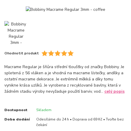
Ohodnotit produkt
Macrame Regular je šňůra střední tloušťky od značky Bobbiny. Je
spletená z 56 vláken a je vhodná na macrame lístečky, andílky a
ostatní macrame dekorace. Je extrémně měkká a díky tomu
vynikne krása uzlíků. Je vyrobena z recyklované bavlny, která v
žádném stadiu výroby nevyžaduje použití barviv, vod...
celý popis
Dostupnost
Skladem
Doba dodání
Odesíláme do 24 h • Doprava od 69 Kč • Tvořte bez
čekání