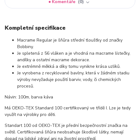
Komentáře
0
Kompletní specifikace
Macrame Regular je šňůra střední tloušťky od značky
Bobbiny.
Je spletená z 56 vláken a je vhodná na macrame lístečky,
andílky a ostatní macrame dekorace.
Je extrémně měkká a díky tomu vynikne krása uzlíků.
Je vyrobena z recyklované bavlny, která v žádném stadiu
výroby nevyžaduje použití barviv, vody, či chemických
procesů.
Návin: 100m, barva káva
Má OEKO-TEX Standard 100 certifikovaný ve třídě I. Lze je tedy
využít na výrobky pro děti.
Standart 100 od OEKO-TEX je přední bezpečnostní značka na
světě. Certifikovaná šňůra neobsahuje škodlivé látky, nemají
dopad na lidské zdraví ani na životní prostředí.