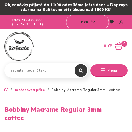
Objednávky přijaté do 11:00 odesíláme ještě dnes • Doprava
zdarma na Balíkovnu při nákupu nad 1000 Kč*
+420 792 370 790
CZK
(Po-Pá, 9-15 hod.)
0
0 Kč
Menu
Rozčesávací příze
Bobbiny Macrame Regular 3mm - coffee
Bobbiny Macrame Regular 3mm -
coffee