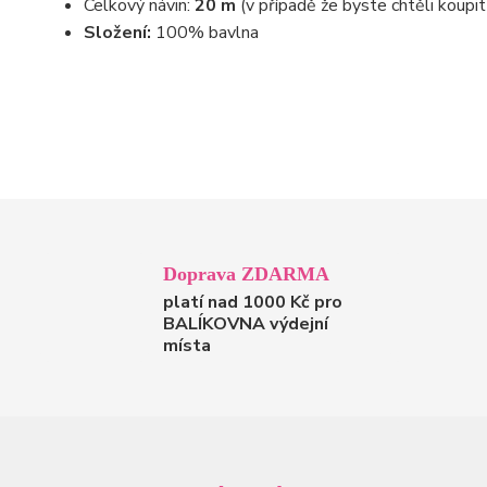
Celkový návin:
20 m
(v případě že byste chtěli koupit
Složení:
100% bavlna
Doprava ZDARMA
platí nad 1000 Kč pro
BALÍKOVNA výdejní
místa