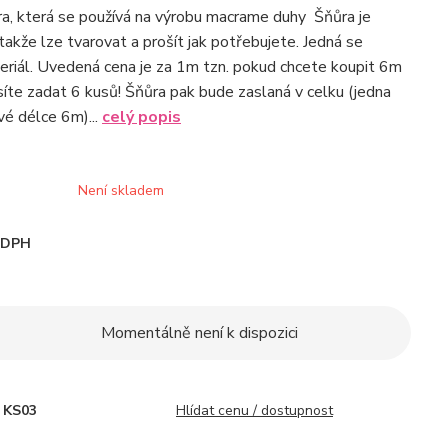
a, která se používá na výrobu macrame duhy Šňůra je
takže lze tvarovat a prošít jak potřebujete. Jedná se
teriál. Uvedená cena je za 1m tzn. pokud chcete koupit 6m
síte zadat 6 kusů! Šňůra pak bude zaslaná v celku (jedna
vé délce 6m)...
celý popis
Není skladem
i DPH
Momentálně není k dispozici
KS03
Hlídat cenu / dostupnost