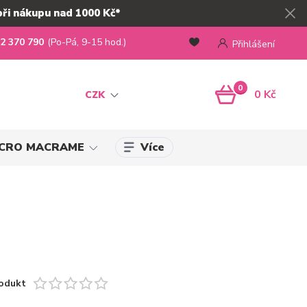
při nákupu nad 1000 Kč*
2 370 790
(Po-Pá, 9-15 hod.)
Přihlášení
0
0 Kč
CZK
Více
MICRO MACRAME
odukt