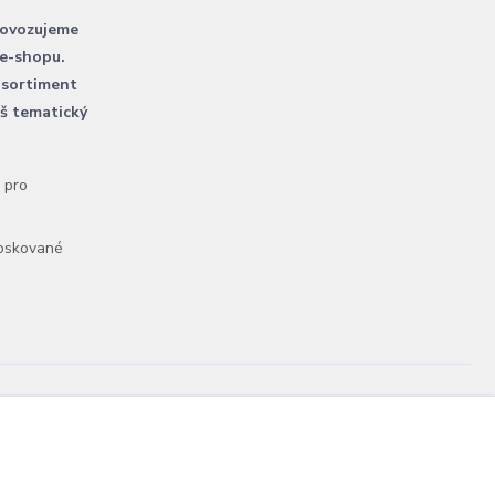
rovozujeme
 e-shopu.
 sortiment
áš tematický
l pro
voskované
Vytvořeno na
Eshop-rychle.cz