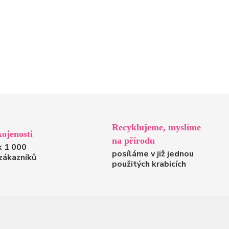
Recyklujeme, myslíme
ojenosti
na přírodu
k 1 000
posíláme v již jednou
zákazníků
použitých krabicích