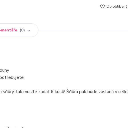
Do oblíbený
omentáře
0
 duhy
 potřebujete.
 šňůry, tak musíte zadat 6 kusů! Šňůra pak bude zaslaná v celk