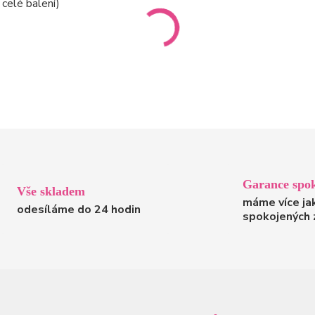
 celé balení)
Garance spok
Vše skladem
máme více ja
odesíláme do 24 hodin
spokojených 