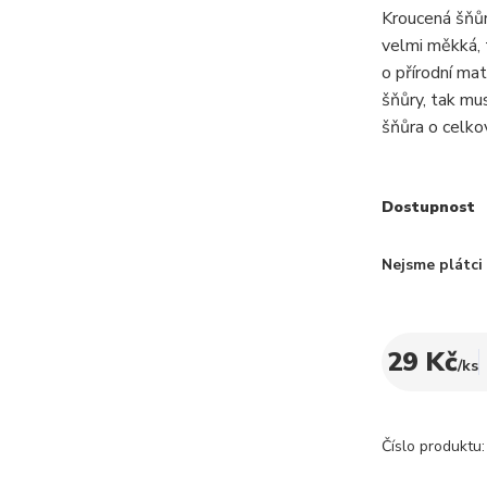
Kroucená šňůr
velmi měkká, 
o přírodní ma
šňůry, tak mu
šňůra o celko
Dostupnost
Nejsme plátc
29 Kč
/
ks
Číslo produktu: