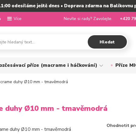
11:00 odesíláme ještě dnes • Doprava zdarma na Balíkovnu 
a
Nevíte si rady? Zavolejte.
+420 79
Více
Hledat
ozčesávací příze (macrame i háčkování)
Příze 
acrame duhy Ø10 mm - tmavěmodrá
me duhy Ø10 mm - tmavěmodrá
Ohodnotit pr