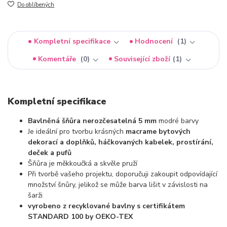
Do oblíbených
Kompletní specifikace
Hodnocení
1
Komentáře
0
Související zboží
1
Kompletní specifikace
Bavlněná šňůra nerozčesatelná 5 mm
modré barvy
Je ideální pro tvorbu krásných
macrame bytových
dekorací a doplňků, háčkovaných kabelek, prostírání,
deček a pufů
Šňůra je měkkoučká a skvěle pruží
Při tvorbě vašeho projektu, doporučuji zakoupit odpovídající
množství šnůry, jelikož se může barva lišit v závislosti na
šarži
vyrobeno z recyklované bavlny s certifikátem
STANDARD 100 by OEKO-TEX