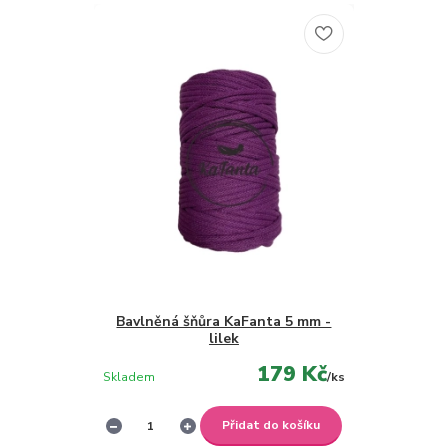
Bavlněná šňůra KaFanta 5 mm -
lilek
179 Kč
Skladem
/
ks
Přidat do košíku