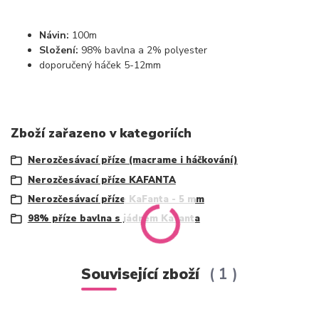
Návin:
100m
Složení:
98% bavlna a 2% polyester
doporučený háček 5-12mm
Zboží zařazeno v kategoriích
Nerozčesávací příze (macrame i háčkování)
Nerozčesávací příze KAFANTA
Nerozčesávací příze KaFanta - 5 mm
98% příze bavlna s jádrem Kafanta
Související zboží
1