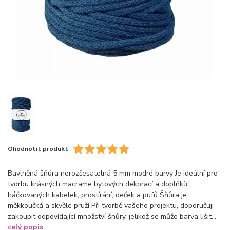
Ohodnotit produkt
Bavlněná šňůra nerozčesatelná 5 mm modré barvy Je ideální pro
tvorbu krásných macrame bytových dekorací a doplňků,
háčkovaných kabelek, prostírání, deček a pufů Šňůra je
měkkoučká a skvěle pruží Při tvorbě vašeho projektu, doporučuji
zakoupit odpovídající množství šnůry, jelikož se může barva lišit...
celý popis