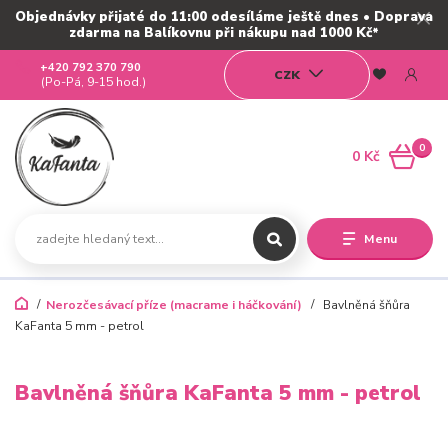
Objednávky přijaté do 11:00 odesíláme ještě dnes • Doprava
zdarma na Balíkovnu při nákupu nad 1000 Kč*
+420 792 370 790
CZK
(Po-Pá, 9-15 hod.)
0
0 Kč
Menu
Nerozčesávací příze (macrame i háčkování)
Bavlněná šňůra
KaFanta 5 mm - petrol
Bavlněná šňůra KaFanta 5 mm - petrol