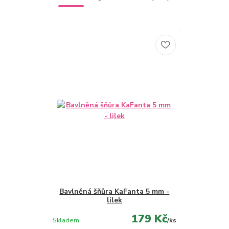
Bavlněná šňůra KaFanta 5 mm -
lilek
179 Kč
Skladem
/
ks