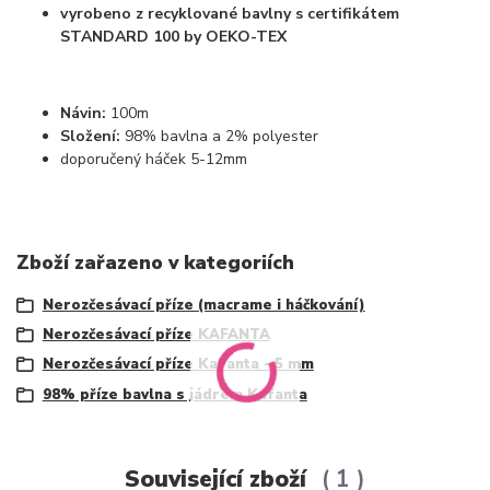
vyrobeno z recyklované bavlny s certifikátem
STANDARD 100 by OEKO-TEX
Návin:
100m
Složení:
98% bavlna a 2% polyester
doporučený háček 5-12mm
Zboží zařazeno v kategoriích
Nerozčesávací příze (macrame i háčkování)
Nerozčesávací příze KAFANTA
Nerozčesávací příze KaFanta - 5 mm
98% příze bavlna s jádrem Kafanta
Související zboží
1