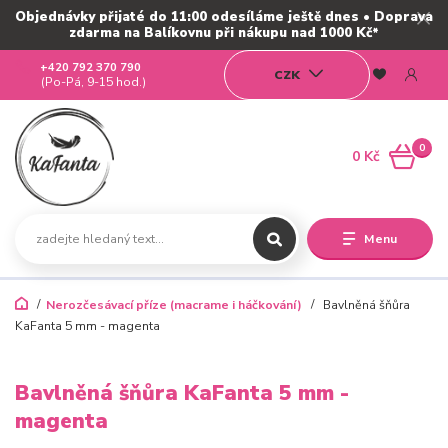
Objednávky přijaté do 11:00 odesíláme ještě dnes • Doprava
zdarma na Balíkovnu při nákupu nad 1000 Kč*
+420 792 370 790
CZK
(Po-Pá, 9-15 hod.)
0
0 Kč
Menu
Nerozčesávací příze (macrame i háčkování)
Bavlněná šňůra
KaFanta 5 mm - magenta
Bavlněná šňůra KaFanta 5 mm -
magenta