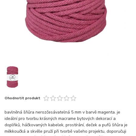
Ohodnotit produkt
bavlněná šňůra nerozčesávatelná 5 mm v barvě magenta. je
ideální pro tvorbu krásných macrame bytových dekorací a
doplňků, háčkovaných kabelek, prostírání, deček a pufů šňůra je
měkkoučká a skvěle pruží při tvorbě vašeho projektu, doporučuji