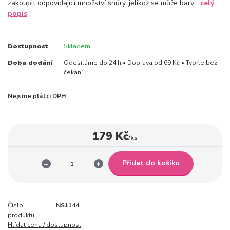
zakoupit odpovídající množství šnůry, jelikož se může barv...
celý
popis
Dostupnost
Skladem
Doba dodání
Odesíláme do 24 h • Doprava od 69 Kč • Tvořte bez
čekání
Nejsme plátci DPH
179 Kč
/
ks
Přidat do košíku
Číslo
NS1144
produktu:
Hlídat cenu / dostupnost