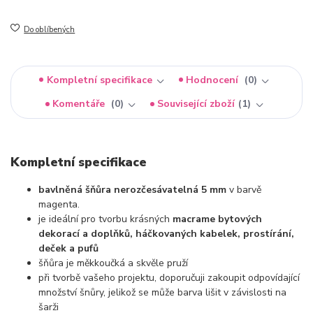
Do oblíbených
Kompletní specifikace
Hodnocení
0
Komentáře
0
Související zboží
1
Kompletní specifikace
bavlněná šňůra nerozčesávatelná 5 mm
v barvě
magenta.
je ideální pro tvorbu krásných
macrame bytových
dekorací a doplňků, háčkovaných kabelek, prostírání,
deček a pufů
šňůra je měkkoučká a skvěle pruží
při tvorbě vašeho projektu, doporučuji zakoupit odpovídající
množství šnůry, jelikož se může barva lišit v závislosti na
šarži