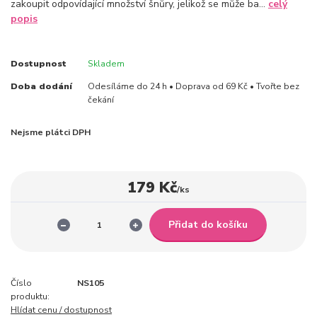
zakoupit odpovídající množství šnůry, jelikož se může ba...
celý
popis
Dostupnost
Skladem
Doba dodání
Odesíláme do 24 h • Doprava od 69 Kč • Tvořte bez
čekání
Nejsme plátci DPH
179 Kč
/
ks
Přidat do košíku
Číslo
NS105
produktu:
Hlídat cenu / dostupnost