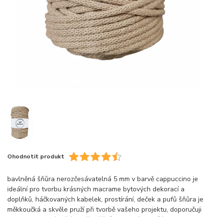
Ohodnotit produkt
bavlněná šňůra nerozčesávatelná 5 mm v barvě cappuccino je
ideální pro tvorbu krásných macrame bytových dekorací a
doplňků, háčkovaných kabelek, prostírání, deček a pufů šňůra je
měkkoučká a skvěle pruží při tvorbě vašeho projektu, doporučuji