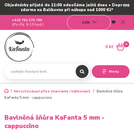
Objednávky přijaté do 11:00 odesíláme ještě dnes • Doprava
zdarma na Balíkovnu při nákupu nad 1000 Kč*
+420 792 370 790
CZK
(Po-Pá, 9-15 hod.)
0
0 Kč
Menu
Nerozčesávací příze (macrame i háčkování)
Bavlněná šňůra
KaFanta 5 mm - cappuccino
Bavlněná šňůra KaFanta 5 mm -
cappuccino