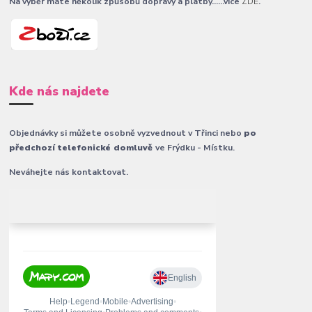
Na výběr máte několik způsobů dopravy a platby......více
ZDE
.
Kde nás najdete
Objednávky si můžete osobně vyzvednout v Třinci nebo
po
předchozí telefonické domluvě
ve Frýdku - Místku.
Neváhejte nás kontaktovat.