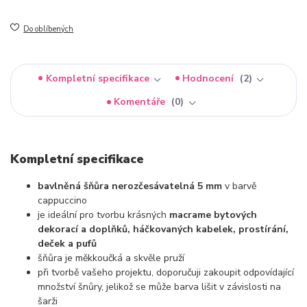
Do oblíbených
Kompletní specifikace
Hodnocení
2
Komentáře
0
Kompletní specifikace
bavlněná šňůra nerozčesávatelná 5 mm
v barvě
cappuccino
je ideální pro tvorbu krásných
macrame bytových
dekorací a doplňků, háčkovaných kabelek, prostírání,
deček a pufů
šňůra je měkkoučká a skvěle pruží
při tvorbě vašeho projektu, doporučuji zakoupit odpovídající
množství šnůry, jelikož se může barva lišit v závislosti na
šarži