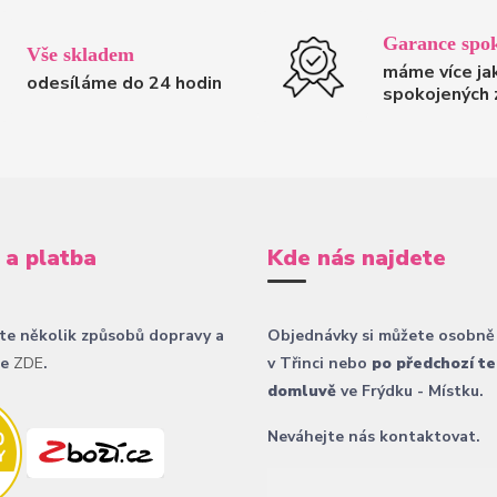
Garance spok
Vše skladem
máme více ja
odesíláme do 24 hodin
spokojených 
 a platba
Kde nás najdete
te několik způsobů dopravy a
Objednávky si můžete osobně
ce
ZDE
.
v Třinci nebo
po předchozí te
domluvě
ve Frýdku - Místku.
Neváhejte nás kontaktovat.