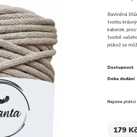
Bavlněná šňůr
tvorbu krásný
kabelek, prost
tvorbě vašeho
jelikož se můž
Dostupnost
Doba dodání
Nejsme plátc
179 K