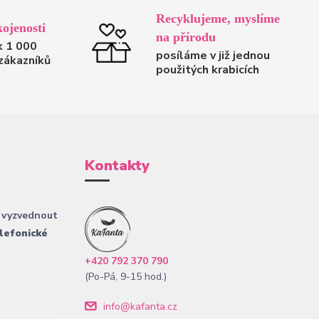
Recyklujeme, myslíme
ojenosti
na přírodu
k 1 000
posíláme v již jednou
zákazníků
použitých krabicích
Kontakty
 vyzvednout
lefonické
+420 792 370 790
(Po-Pá, 9-15 hod.)
info@kafanta.cz