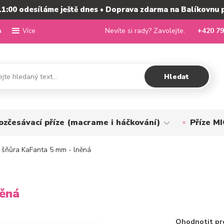
11:00 odesíláme ještě dnes • Doprava zdarma na Balíkovnu 
a
Nevíte si rady? Zavolejte.
+420 79
Více
Hledat
ozčesávací příze (macrame i háčkování)
Příze 
šňůra KaFanta 5 mm - lněná
něná
Ohodnotit pr