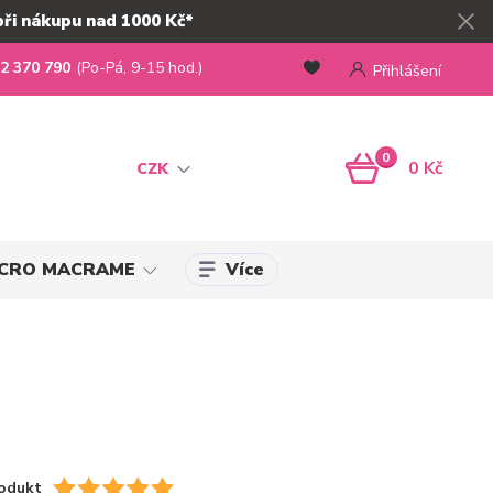
při nákupu nad 1000 Kč*
2 370 790
(Po-Pá, 9-15 hod.)
Přihlášení
0
0 Kč
CZK
Více
MICRO MACRAME
odukt