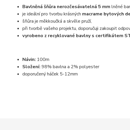
Bavlněná šňůra nerozčesávatelná 5 mm
lněné bar
je ideální pro tvorbu krásných
macrame bytových dek
šňůra je měkkoučká a skvěle pruží,
při tvorbě vašeho projektu, doporučuji zakoupit odpovíd
vyrobeno z recyklované bavlny s certifikáte
Návin:
100m
Složení:
98% bavlna a 2% polyester
doporučený háček 5-12mm