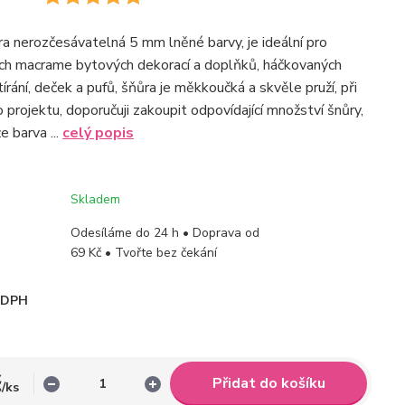
a nerozčesávatelná 5 mm lněné barvy, je ideální pro
ch macrame bytových dekorací a doplňků, háčkovaných
írání, deček a pufů, šňůra je měkkoučká a skvěle pruží, při
 projektu, doporučuji zakoupit odpovídající množství šnůry,
e barva ...
celý popis
Skladem
Odesíláme do 24 h • Doprava od
69 Kč • Tvořte bez čekání
i DPH
č
Přidat do košíku
/
ks