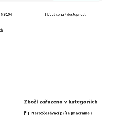
NS104
Hlídat cenu / dostupnost
ch
Zboží zařazeno v kategoriích
Nerozčesávací příze (macrame i