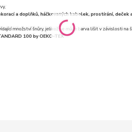
vy,
orací a doplňků, háčkovaných kabelek, prostírání, deček a
ající množství šnůry, jelikož se může barva lišit v závislosti na ša
m STANDARD 100 by OEKO-TEX