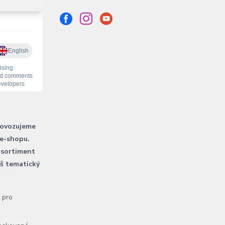
rovozujeme
 e-shopu.
 sortiment
áš tematický
l pro