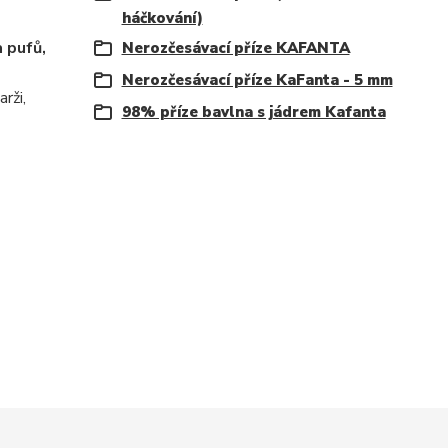
háčkování)
 pufů,
Nerozčesávací příze KAFANTA
Nerozčesávací příze KaFanta - 5 mm
rži,
98% příze bavlna s jádrem Kafanta