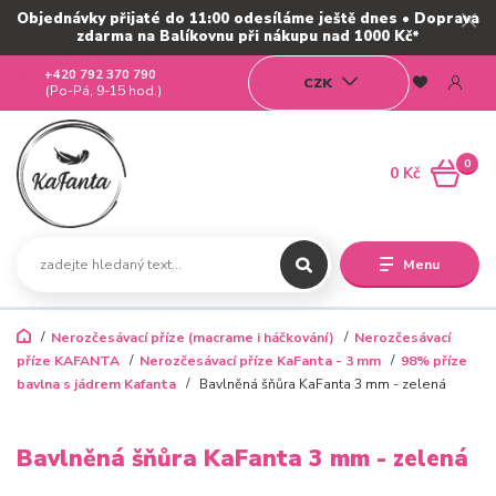
Objednávky přijaté do 11:00 odesíláme ještě dnes • Doprava
zdarma na Balíkovnu při nákupu nad 1000 Kč*
+420 792 370 790
CZK
(Po-Pá, 9-15 hod.)
0
0 Kč
Menu
Nerozčesávací příze (macrame i háčkování)
Nerozčesávací
příze KAFANTA
Nerozčesávací příze KaFanta - 3 mm
98% příze
bavlna s jádrem Kafanta
Bavlněná šňůra KaFanta 3 mm - zelená
Bavlněná šňůra KaFanta 3 mm - zelená