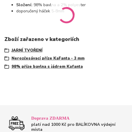
Složení:
98% bavlna a 2% polyester
doporučený háček 5-8mm
Zboží zařazeno v kategoriích
JARNÍ TVOŘENÍ
Nerozčesávací příze KaFanta - 3 mm
98% příze bavlna s jádrem Kafanta
Doprava ZDARMA
platí nad 1000 Kč pro BALÍKOVNA výdejní
místa