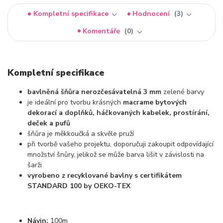
Kompletní specifikace
Hodnocení
3
Komentáře
0
Kompletní specifikace
bavlněná šňůra nerozčesávatelná 3 mm
zelené barvy
je ideální pro tvorbu krásných
macrame bytových
dekorací a doplňků, háčkovaných kabelek, prostírání,
deček a pufů
šňůra je měkkoučká a skvěle pruží
při tvorbě vašeho projektu, doporučuji zakoupit odpovídající
množství šnůry, jelikož se může barva lišit v závislosti na
šarži
vyrobeno z recyklované bavlny s certifikátem
STANDARD 100 by OEKO-TEX
Návin:
100m