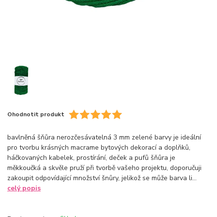
Ohodnotit produkt
bavlněná šňůra nerozčesávatelná 3 mm zelené barvy je ideální
pro tvorbu krásných macrame bytových dekorací a doplňků,
háčkovaných kabelek, prostírání, deček a pufů šňůra je
měkkoučká a skvěle pruží při tvorbě vašeho projektu, doporučuji
zakoupit odpovídající množství šnůry, jelikož se může barva li...
celý popis