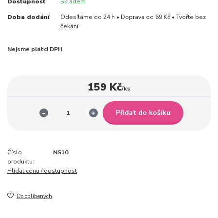
Dostupnost
Skladem
Doba dodání
Odesíláme do 24 h • Doprava od 69 Kč • Tvořte bez
čekání
Nejsme plátci DPH
159 Kč
/
ks
Přidat do košíku
Číslo
NS10
produktu:
Hlídat cenu / dostupnost
Do oblíbených