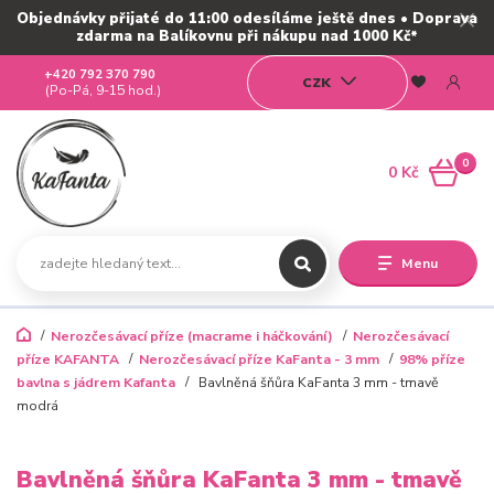
Objednávky přijaté do 11:00 odesíláme ještě dnes • Doprava
zdarma na Balíkovnu při nákupu nad 1000 Kč*
+420 792 370 790
CZK
(Po-Pá, 9-15 hod.)
0
0 Kč
Menu
Nerozčesávací příze (macrame i háčkování)
Nerozčesávací
příze KAFANTA
Nerozčesávací příze KaFanta - 3 mm
98% příze
bavlna s jádrem Kafanta
Bavlněná šňůra KaFanta 3 mm - tmavě
modrá
Bavlněná šňůra KaFanta 3 mm - tmavě