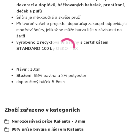
dekorací a doplňků, háčkovaných kabelek, prostírání,
deček a pufů
Šňůra je měkkoučká a skvěle pruží
Při tvorbě vašeho projektu, doporučuji zakoupit odpovídající
množství šnůry, jelikož se může barva lišit v závislosti na
šarži
vyrobeno z recyklované bavlny s certifikátem
STANDARD 100 by OEKO-TEX
Návin:
100m
Složení:
98% bavlna a 2% polyester
doporučený háček 5-8mm
Zboží zařazeno v kategoriích
Nerozčesávací příze KaFanta - 3 mm
98% příze bavlna s jádrem Kafanta