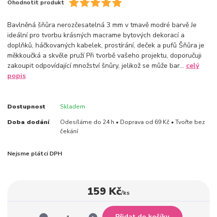
Ohodnotit produkt
Bavlněná šňůra nerozčesatelná 3 mm v tmavě modré barvě Je
ideální pro tvorbu krásných macrame bytových dekorací a
doplňků, háčkovaných kabelek, prostírání, deček a pufů Šňůra je
měkkoučká a skvěle pruží Při tvorbě vašeho projektu, doporučuji
zakoupit odpovídající množství šnůry, jelikož se může bar...
celý
popis
Dostupnost
Skladem
Doba dodání
Odesíláme do 24 h • Doprava od 69 Kč • Tvořte bez
čekání
Nejsme plátci DPH
159 Kč
/
ks
Přidat do košíku