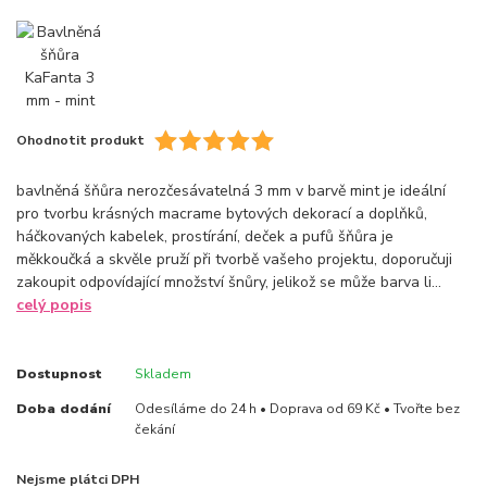
Ohodnotit produkt
bavlněná šňůra nerozčesávatelná 3 mm v barvě mint je ideální
pro tvorbu krásných macrame bytových dekorací a doplňků,
háčkovaných kabelek, prostírání, deček a pufů šňůra je
měkkoučká a skvěle pruží při tvorbě vašeho projektu, doporučuji
zakoupit odpovídající množství šnůry, jelikož se může barva li...
celý popis
Dostupnost
Skladem
Doba dodání
Odesíláme do 24 h • Doprava od 69 Kč • Tvořte bez
čekání
Nejsme plátci DPH