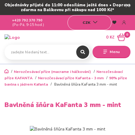
Objednávky přijaté do 11:00 odesíláme ještě dnes • Doprava
zdarma na Balíkovnu při nákupu nad 1000 Kč*
+420 792 370 790
CZK
(Po-Pá, 9-15 hod.)
0
0 Kč
Menu
Nerozčesávací příze (macrame i háčkování)
Nerozčesávací
příze KAFANTA
Nerozčesávací příze KaFanta - 3 mm
98% příze
bavlna s jádrem Kafanta
Bavlněná šňůra KaFanta 3 mm - mint
Bavlněná šňůra KaFanta 3 mm - mint