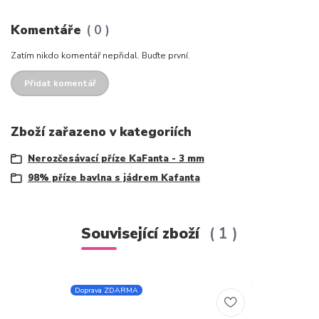
Komentáře
0
Zatím nikdo komentář nepřidal. Buďte první.
Přidat komentář
Zboží zařazeno v kategoriích
Nerozčesávací příze KaFanta - 3 mm
98% příze bavlna s jádrem Kafanta
Související zboží
1
Doprava ZDARMA