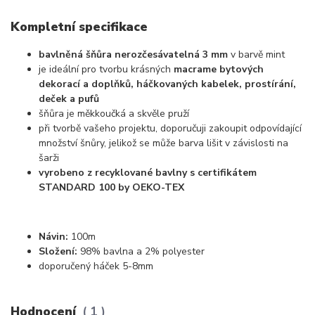
Kompletní specifikace
bavlněná šňůra nerozčesávatelná 3 mm
v barvě mint
je ideální pro tvorbu krásných
macrame bytových
dekorací a doplňků, háčkovaných kabelek, prostírání,
deček a pufů
šňůra je měkkoučká a skvěle pruží
při tvorbě vašeho projektu, doporučuji zakoupit odpovídající
množství šnůry, jelikož se může barva lišit v závislosti na
šarži
vyrobeno z recyklované bavlny s certifikátem
STANDARD 100 by OEKO-TEX
Návin:
100m
Složení:
98% bavlna a 2% polyester
doporučený háček 5-8mm
Hodnocení
1