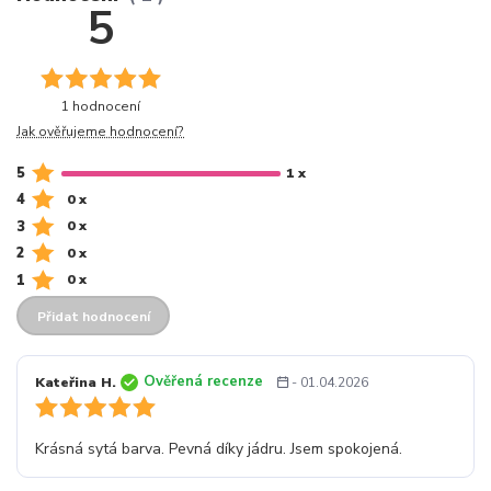
5
1 hodnocení
Jak ověřujeme hodnocení?
5
1 x
4
0 x
3
0 x
2
0 x
1
0 x
Přidat hodnocení
Ověřená recenze
Kateřina H.
- 01.04.2026
Krásná sytá barva. Pevná díky jádru. Jsem spokojená.