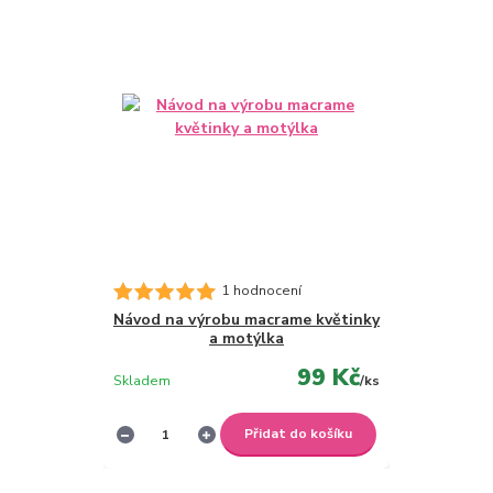
1 hodnocení
Návod na výrobu macrame květinky
a motýlka
99 Kč
Skladem
/
ks
Přidat do košíku